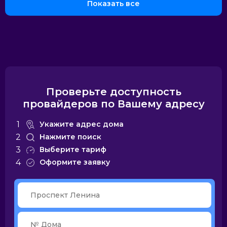
Показать все
Сибирский
Айпи Стрим
ЛВС
Дискус
медведь
телеком
Проверьте доступность
провайдеров по Вашему адресу
Авантел
Дом.ru
Йота
Бизнес
1
Укажите адрес дома
2
Нажмите поиск
3
Выберите тариф
4
Оформите заявку