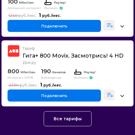
100
Роутер
*
Домашний интернет
Включен
1
1240
Подключить
Тариф
Гига+ 800 Movix. Засмотрись! 4 HD
Дом.ру
800
190
Каналов
Роутер
*
Интернет GPON
Телевидение
Включен
1
2330
Подключить
Все тарифы