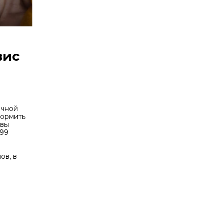
вис
ичной
формить
 вы
 99
ов, в