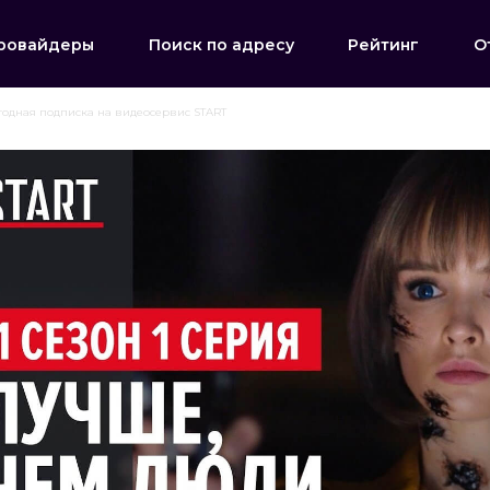
ровайдеры
Поиск по адресу
Рейтинг
О
годная подписка на видеосервис START