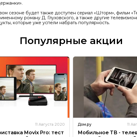
ержанки».
вом сезоне будет также доступен сериал «Шторм», фильм «Т
именному роману Д. Глуховского, а также другие телевизио
укты, которые уже успели набрать популярность.
Популярные акции
11 Августа 2020
Дом.ру
11 А
иставка Movix Pro: тест
Мобильное ТВ - теле