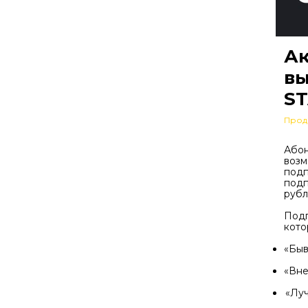
Ак
вы
ST
Прод
Абон
возм
подп
подп
рубл
Подп
кото
«Быв
«Вне
«Луч