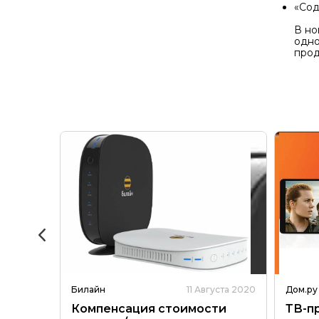
«Сод
В но
одно
прод
уста 2020
Билайн
11 Августа 2020
Дом.ру
 на
Компенсация стоимости
ТВ-пр