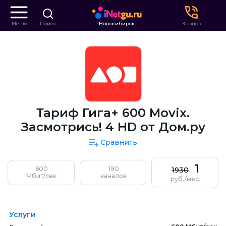
Меню
Поиск
Новосибирск
Звонок
Тариф Гига+ 600 Movix.
Засмотрись! 4 HD от Дом.ру
Сравнить
1
600
190
1930
Мбит/сек
каналов
руб./мес.
Услуги