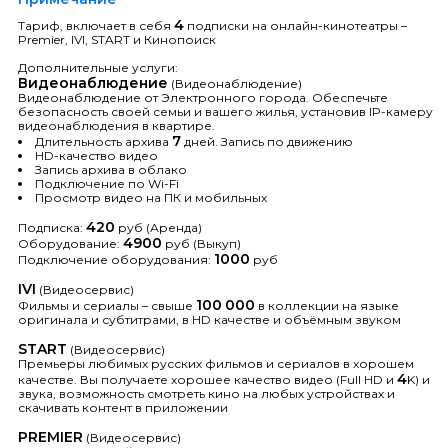
4
Тариф, включает в себя
подписки на онлайн-кинотеатры –
Premier, IVI, START и Кинопоиск
Дополнительные услуги:
Видеонаблюдение
(Видеонаблюдение)
Видеонаблюдение от Электронного города. Обеспечьте
безопасность своей семьи и вашего жилья, установив IP-камеру
видеонаблюдения в квартире.
7
Длительность архива
дней. Запись по движению
HD-качество видео
Запись архива в облако
Подключение по Wi-Fi
Просмотр видео на ПК и мобильных
420
Подписка:
руб (Аренда)
4900
Оборудование:
руб (Выкуп)
1000
Подключение оборудования:
руб
IVI
(Видеосервис)
100
000
Фильмы и сериалы – свыше
в коллекции на языке
оригинала и субтитрами, в HD качестве и объёмным звуком
START
(Видеосервис)
Премьеры любимых русских фильмов и сериалов в хорошем
4
качестве. Вы получаете хорошее качество видео (Full HD и
K) и
звука, возможность смотреть кино на любых устройствах и
скачивать контент в приложении
PREMIER
(Видеосервис)