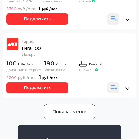
Интернет GPON
Телевидение
Включен
1
1390
Подключить
Тариф
Гига 100
Дом.ру
100
190
Каналов
Роутер
*
Домашний интернет
Телевидение
Включен
1
1200
Подключить
Показать ещё