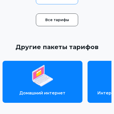
Все тарифы
Другие пакеты тарифов
Домашний интернет
Интерн