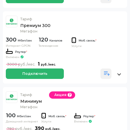
Тариф
Премиум 300
Мегафон
300
120
Каналов
Моб. связь
*
Интернет GPON
Телевидение
Услуги
Роутер
*
Включен
1
3000
Подключить
Тариф
Акция
Минимум
Мегафон
100
Моб. связь
*
Роутер
*
Домашний интернет
Включен
Услуги
390
780