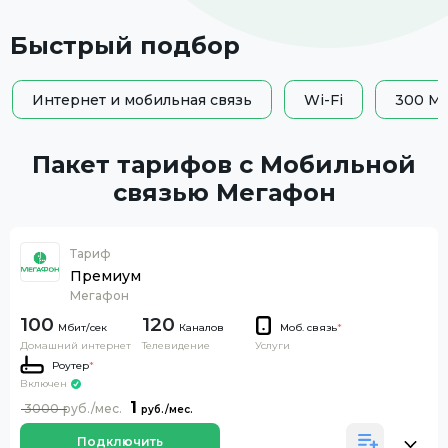
Быстрый подбор
Интернет и мобильная связь
Wi-Fi
300 Мб
Пакет тарифов с Мобильной
связью Мегафон
Тариф
Премиум
Мегафон
100
120
Каналов
Моб. связь
*
Домашний интернет
Телевидение
Услуги
Роутер
*
Включен
1
3000
Подключить