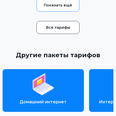
Все тарифы
Другие пакеты тарифов
Домашний интернет
Интерн