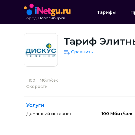
Тарифы
П
Город:
Новосибирск
Тариф Элитн
Сравнить
100
Мбит/сек
Скорость
Услуги
Домашний интернет
100 Мбит/сек