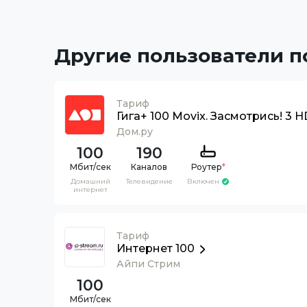
Другие пользователи 
Тариф
Гига+ 100 Movix. Засмотрись! 3 H
Дом.ру
100
190
Каналов
Роутер
*
Домашний
Телевидение
Включен
интернет
Тариф
Интернет 100
Айпи Стрим
100