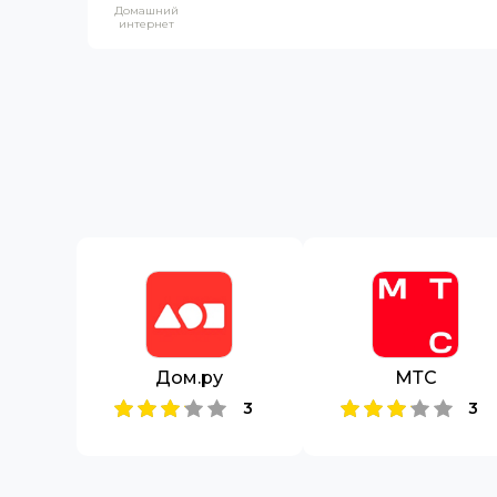
Домашний
интернет
Дом.ру
МТС
3
3