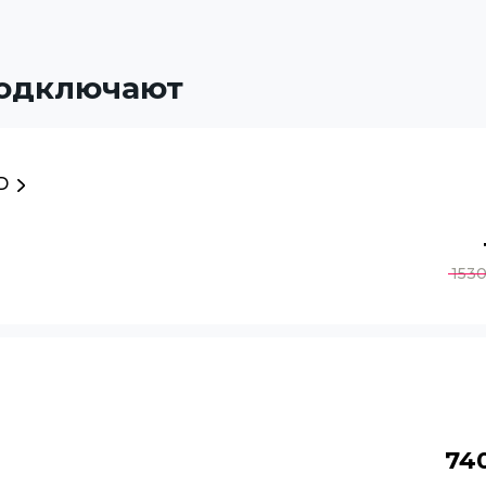
подключают
D
153
74