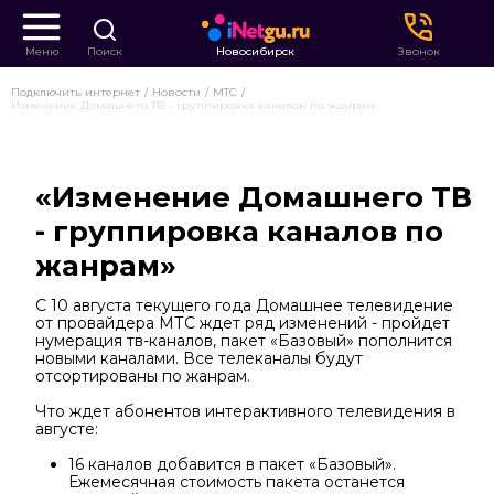
Меню
Поиск
Новосибирск
Звонок
Подключить интернет
Новости
МТС
Изменение Домашнего ТВ - группировка каналов по жанрам
«Изменение Домашнего ТВ
- группировка каналов по
жанрам»
С 10 августа текущего года Домашнее телевидение
от провайдера МТС ждет ряд изменений - пройдет
нумерация тв-каналов, пакет «Базовый» пополнится
новыми каналами. Все телеканалы будут
отсортированы по жанрам.
Что ждет абонентов интерактивного телевидения в
августе:
16 каналов добавится в пакет «Базовый».
Ежемесячная стоимость пакета останется