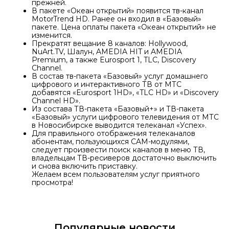
прежней.
В пакете «Океан открытий» появится тв-канал
MotorTrend HD. Ранее он входил в «Базовый»
пакете. Цена оплаты пакета «Океан открытий» не
изменится.
Прекратят вещание 8 каналов: Hollywood,
NuArt.TV, Шалун, AMEDIA HIT и AMEDIA
Premium, а также Eurosport 1, TLC, Discovery
Channel.
В состав тв-пакета «Базовый» услуг домашнего
цифрового и интерактивного ТВ от МТС
добавятся «Eurosport 1HD», «TLC HD» и «Discovery
Channel HD».
Из состава ТВ-пакета «Базовый+» и ТВ-пакета
«Базовый» услуги цифрового телевидения от МТС
в Новосибирске выводится телеканал «Успех».
Для правильного отображения телеканалов
абонентам, пользующихся CAM-модулями,
следует произвести поиск каналов в меню ТВ,
владельцам ТВ-ресиверов достаточно выключить
и снова включить приставку.
Желаем всем пользователям услуг приятного
просмотра!
Популярные новости