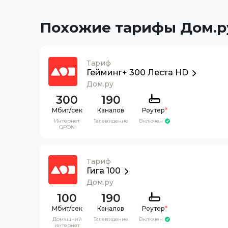
Похожие тарифы Дом.р
Тариф
Гейминг+ 300 Леста HD
Дом.ру
300
190
Каналов
Роутер
*
Интернет
Телевидение
Включен
GPON
Тариф
Гига 100
Дом.ру
100
190
Каналов
Роутер
*
Домашний
Телевидение
Включен
интернет