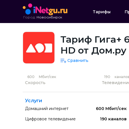
Тарифы
П
Город:
Новосибирск
Тариф Гига+ 6
HD от Дом.ру
Сравнить
600
Мбит/сек
190
канало
Скорость
Телевидени
Услуги
Домашний интернет
600 Мбит/сек
Цифровое телевидение
190 каналов