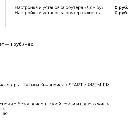
Настройка и установка роутера «Дом.ру»
0 руб.
Настройка и установка роутера клиента
0 руб.
яет —
1 руб./мес.
нотеатры – IVI или Кинопоиск + START и PREMIER.
печьте безопасность своей семьи и вашего жилья,
ре.
ению