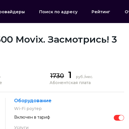
ровайдеры
Поиск по адресу
Рейтинг
О
00 Movix. Засмотрись! 3
1
1730
в
руб./мес.
е
Абонентская плата
Оборудование
Wi-Fi роутер
Включен в тариф
Услуги