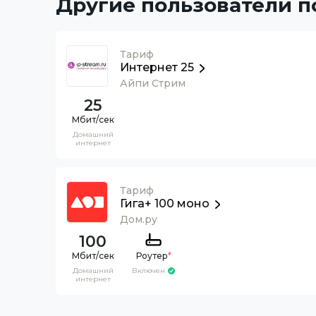
Другие пользователи 
Тариф
Интернет 25
Айпи Стрим
25
Домашний
интернет
Тариф
Гига+ 100 моно
Дом.ру
100
Роутер
*
Домашний
Включен
интернет