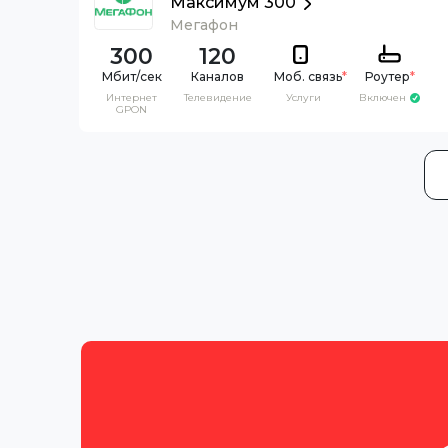
Максимум 300
Мегафон
300
120
Каналов
Моб. связь
*
Роутер
*
Интернет
Телевидение
Услуги
Включен
GPON