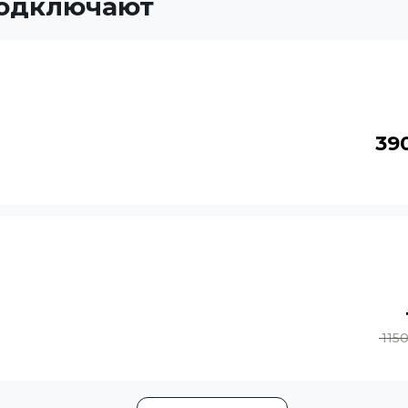
подключают
39
115