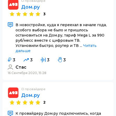
О провайдере
Дом.ру
3
В новостройке, куда я переехал в начале года,
особого выбора не было и пришлось
остановиться на Дом.ру, тариф Mega L за 990
руб/месс вместе с цифровым ТВ.
Установили быстро, роутер и ТВ ...
Читать
дальше
3
3
3
3
Стас
16 Сентября 2020, 15:28
О провайдере
Дом.ру
2
К провайдеру Дом.ру подключились, когда