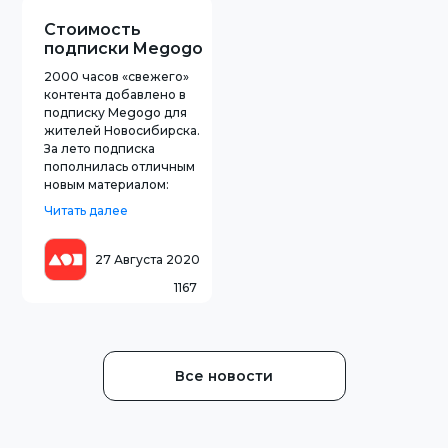
Стоимость
подписки Megogo
изменится с 1
2000 часов «свежего»
сентября
контента добавлено в
подписку Megogo для
жителей Новосибирска.
За лето подписка
пополнилась отличным
новым материалом:
Полный курс по web-
Читать далее
дизайну от GeekBrains,
специально для
желающих овладеть
27 Августа 2020
новой, востребованной
1167
в современных реалиях
профессией и
попробовать себя в с
Все новости