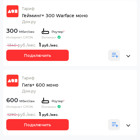
Тариф
Гейминг+ 300 Warface моно
Дом.ру
300
Роутер
*
Интернет GPON
Включен
1
1340
Подключить
Тариф
Гига+ 600 моно
Дом.ру
600
Роутер
*
Интернет GPON
Включен
1
1290
Подключить