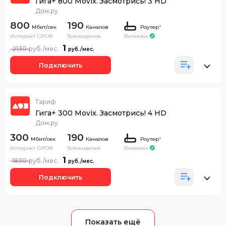
Гига+ 800 Movix. Засмотрись! 3 HD
Дом.ру
800
190
Каналов
Роутер
*
Интернет GPON
Телевидение
Включен
1
2130
Подключить
Тариф
Гига+ 300 Movix. Засмотрись! 4 HD
Дом.ру
300
190
Каналов
Роутер
*
Интернет GPON
Телевидение
Включен
1
1830
Подключить