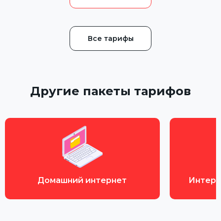
Все тарифы
Другие пакеты тарифов
Домашний интернет
Интерн