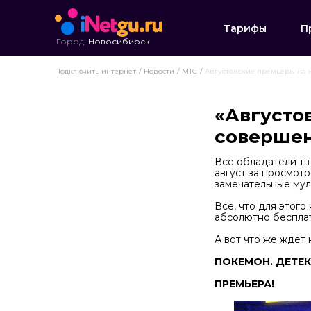
Тарифы
П
Город:
Новосибирск
Подключить интернет
Новости
МТС
Августовские премьеры на к
«Августо
совершен
Все обладатели тв
август за просмот
замечательные мул
Все, что для этого
абсолютно бесплат
А вот что же ждет н
ПОКЕМОН. ДЕТЕКТ
ПРЕМЬЕРА!