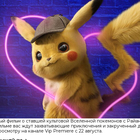
ый фильм о ставшей культовой Вселенной покемонов с Райа
фильме вас ждут захватывающие приключения и закрученный 
осмотру на канале Vip Premiere с 22 августа.