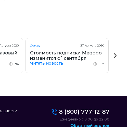
Августа 2020
Дом.ру
27 Августа 2020
ТТК
Базовый
Стоимость подписки Megogo
Выг
изменится с 1 сентября
подк
Читать новость
Чита
596
1167
альности
8 (800) 777-12-87
Ежедневно с 9:00 до 22:00
Обратный звонок