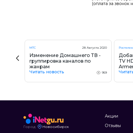
(оплата за звонок 
вгуста 2020
МТС
28 Августа 2020
Ростеле
Изменение Домашнего ТВ -
Доба
группировка каналов по
TV HD
жанрам
Arme
774
Читать новость
Читат
959
Акции
Отзывы
Город:
Новосибирск