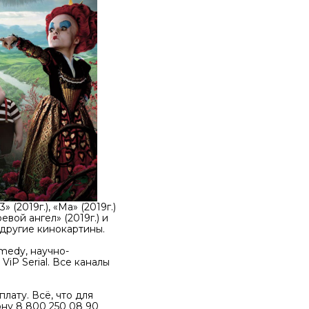
(2019г.), «Ма» (2019г.)
евой ангел» (2019г.) и
е другие кинокартины.
medy, научно-
 ViP Serial. Все каналы
ату. Всё, что для
ону 8 800 250 08 90