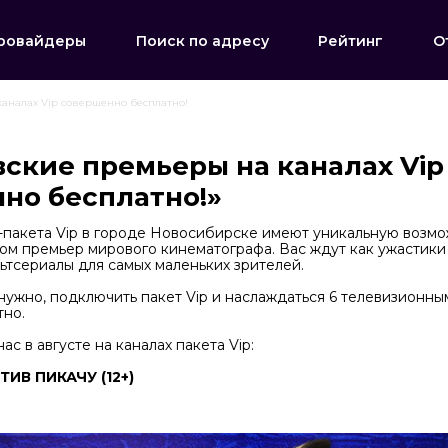
ровайдеры
Поиск по адресу
Рейтинг
О
аналах Vip совершенно бесплатно!
вские премьеры на каналах Vip
но бесплатно!»
-пакета Vip в городе Новосибирске имеют уникальную возмо
ром премьер мирового кинематографа. Вас ждут как ужастики 
ьтсериалы для самых маленьких зрителей.
 нужно, подключить пакет Vip и наслаждаться 6 телевизионн
но.
ас в августе на каналах пакета Vip:
ИВ ПИКАЧУ (12+)