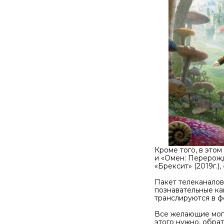
Кроме того, в этом
и «Омен: Перерожден
«Брексит» (2019г.),
Пакет телеканалов 
познавательные кана
транслируются в ф
Все желающие могу
этого нужно, обра