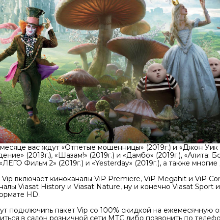
 месяце вас ждут «Отпетые мошенницы» (2019г.) и «Джон Уик 3» 
ие» (2019г.), «Шазам!» (2019г.) и «Дамбо» (2019г.), «Алита: Бо
 «ЛЕГО Фильм 2» (2019г.) и «Yesterday» (2019г.), а также многи
Vip включает киноканалы ViP Premiere, ViP Megahit и ViP Co
лы Viasat History и Viasat Nature, ну и конечно Viasat Sport и
ормате HD.
т подключиnь пакет Vip со 100% скидкой на ежемесячную опл
титься в салон розничной сети МТС либо позвонить по телеф