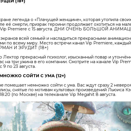
УЩЕЙ (18+)
ране легенда о «Плачущей женщине», которая утопила своих
сле её смерти, призрак героини продолжает охотиться на мал
е Vip Premiere с 15 августа. ДНИ ОЧЕНЬ БОЛЬШОЙ АНИМАЦ
 экранов всей семьей и насладиться прекрасными анимацио
и по всему миру. Место встречи канал Vip Premiere, каждый 
УРМАН И ЭРУДИТ (18+)
р Лектор прекрасный психолог, изысканный повар и утончён
ас на три ужина в его компании. Смотрите на канале Vip Pre
 9 по 23 августа.
МНОЖКО СОЙТИ С УМА (12+)
не помешает немножко сойти с ума. Вас ждут сразу 2 невер
лисы, снятые по мотивам культовых произведений Льюиса Кэ
18:20 (по Москве) на телеканале Vip Megahit 8 августа.