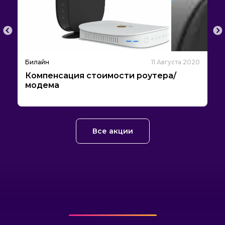
20
Билайн
11 Августа 2020
Б
Компенсация стоимости роутера/
С
модема
Все акции