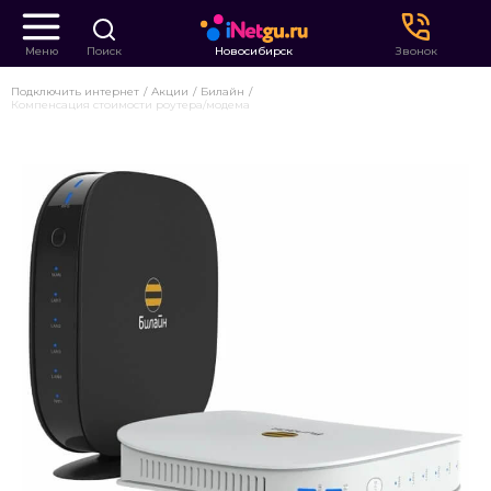
Меню
Поиск
Новосибирск
Звонок
Подключить интернет
Акции
Билайн
Компенсация стоимости роутера/модема