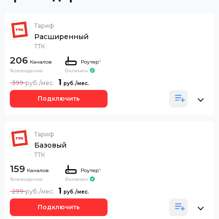
Тариф
Расширенный
ТТК
206
Каналов
Роутер
*
Телевидение
Включен
1
399
Подключить
Тариф
Базовый
ТТК
159
Каналов
Роутер
*
Телевидение
Включен
1
299
Подключить