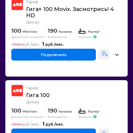
Тариф
Гига+ 100 Movix. Засмотрись! 4
HD
Дом.ру
100
190
Каналов
Роутер
*
Домашний интернет
Телевидение
Включен
1
1730
Подключить
Тариф
Гига 100
Дом.ру
100
190
Каналов
Роутер
*
Домашний интернет
Телевидение
Включен
1
1200