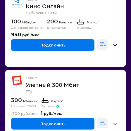
Кино Онлайн
Сибирские Сети
100
200
Каналов
Роутер
*
Домашний интернет
Телевидение
В аренду
940
Подключить
Тариф
Улетный 300 Мбит
ТТК
300
Роутер
*
Интернет GPON
Включен
1
700
Подключить