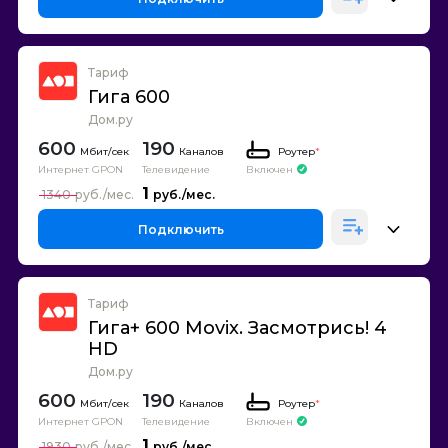
Тариф
Гига 600
Дом.ру
600
190
Каналов
Роутер
*
Интернет GPON
Телевидение
Включен
1
1340
Подключить
Тариф
Гига+ 600 Movix. Засмотрись! 4
HD
Дом.ру
600
190
Каналов
Роутер
*
Интернет GPON
Телевидение
Включен
1
1930