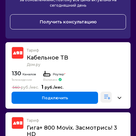
сегодняшний день
Получить консультацию
Тариф
Кабельное ТВ
Дом.ру
130
Каналов
Роутер
*
Телевидение
Включен
1
560
Подключить
Тариф
Гига+ 800 Movix. Засмотрись! 3
HD