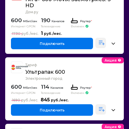
HD
Дом.ру
600
190
Каналов
Роутер
*
Интернет GPON
Телевидение
Включен
1
1730
Подключить
Акция
Тариф
Ультрапак 600
Электронный город
600
114
Каналов
Роутер
*
Интернет GPON
Телевидение
Включен
845
1690
Подключить
Акция