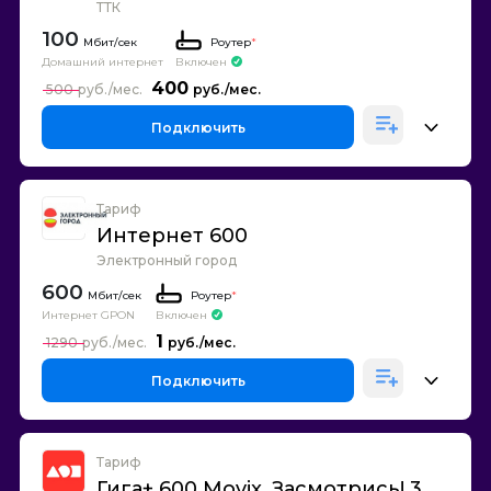
ТТК
100
Роутер
*
Домашний интернет
Включен
400
500
Подключить
Тариф
Интернет 600
Электронный город
600
Роутер
*
Интернет GPON
Включен
1
1290
Подключить
Тариф
Гига+ 600 Movix. Засмотрись! 3