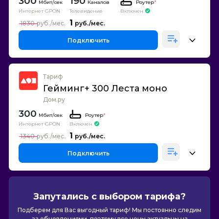
300
190
Каналов
Роутер
*
Интернет GPON
Телевидение
Включен
1
1830
Подключить
Тариф
Гейминг+ 300 Леста моно
Дом.ру
300
Роутер
*
Интернет GPON
Включен
1
1340
Подключить
Запутались с выбором тарифа?
Подберем для Вас выгодный тариф! Мы постоянно следим
за обновлениями, поэтому все цены актуальны на