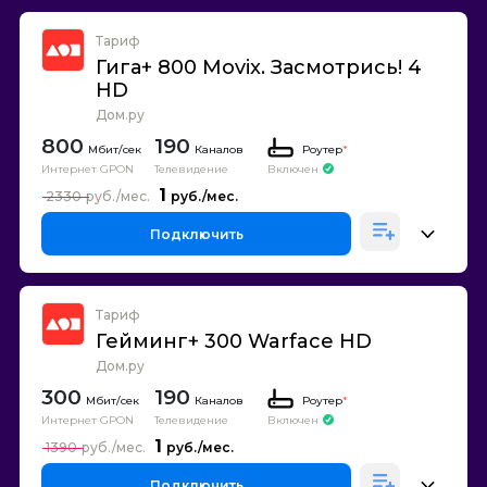
Тариф
Гига+ 800 Movix. Засмотрись! 4
HD
Дом.ру
800
190
Каналов
Роутер
*
Интернет GPON
Телевидение
Включен
1
2330
Подключить
Тариф
Гейминг+ 300 Warface HD
Дом.ру
300
190
Каналов
Роутер
*
Интернет GPON
Телевидение
Включен
1
1390
Подключить