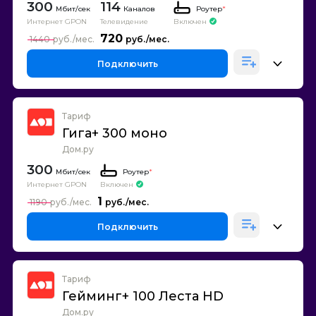
300
114
Каналов
Роутер
*
Интернет GPON
Телевидение
Включен
720
1440
Подключить
Тариф
Гига+ 300 моно
Дом.ру
300
Роутер
*
Интернет GPON
Включен
1
1190
Подключить
Тариф
Гейминг+ 100 Леста HD
Дом.ру