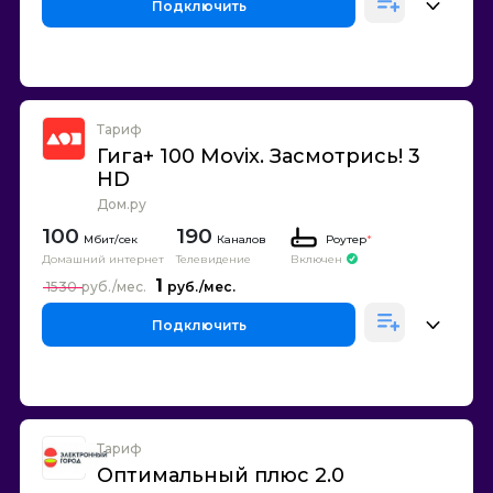
Подключить
Тариф
Гига+ 100 Movix. Засмотрись! 3
HD
Дом.ру
100
190
Каналов
Роутер
*
Домашний интернет
Телевидение
Включен
1
1530
Подключить
Тариф
Оптимальный плюс 2.0