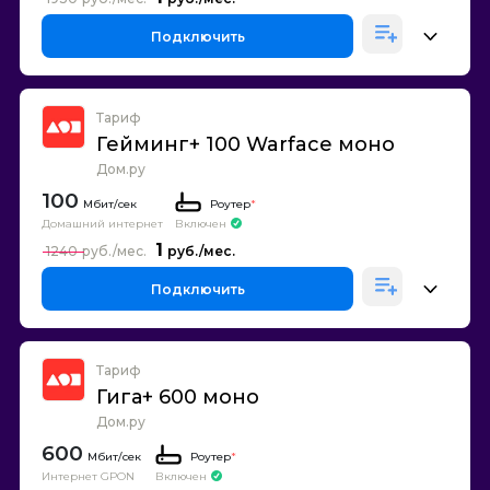
Подключить
Тариф
Гейминг+ 100 Warface моно
Дом.ру
100
Роутер
*
Домашний интернет
Включен
1
1240
Подключить
Тариф
Гига+ 600 моно
Дом.ру
600
Роутер
*
Интернет GPON
Включен