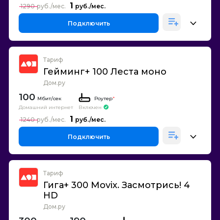
1
1290
Подключить
Тариф
Гейминг+ 100 Леста моно
Дом.ру
100
Роутер
*
Домашний интернет
Включен
1
1240
Подключить
Тариф
Гига+ 300 Movix. Засмотрись! 4
HD
Дом.ру