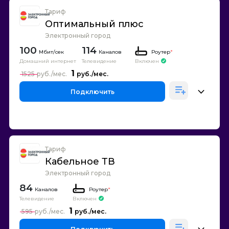
Тариф
Оптимальный плюс
Электронный город
100
114
Каналов
Роутер
*
Домашний интернет
Телевидение
Включен
1
1525
Подключить
Тариф
Кабельное ТВ
Электронный город
84
Каналов
Роутер
*
Телевидение
Включен
1
595