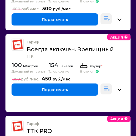
Домашний интернет
Телевидение
Включен
300
600
Подключить
Акция
Тариф
Всегда включен. Зрелищный
ТТК
100
154
Каналов
Роутер
*
Домашний интернет
Телевидение
Включен
450
850
Подключить
Акция
Тариф
ТТК PRO