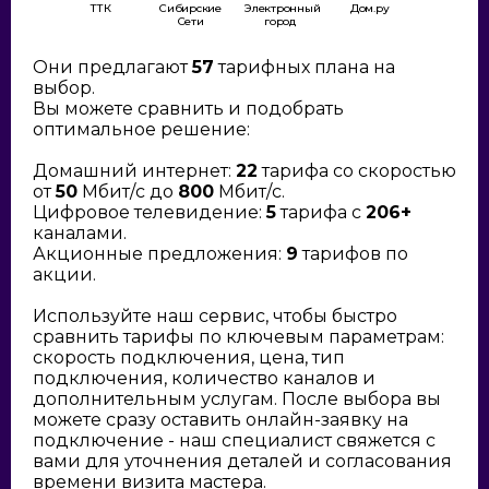
ТТК
Сибирские
Электронный
Дом.ру
Сети
город
Они предлагают
57
тарифных плана на
выбор.
Вы можете сравнить и подобрать
оптимальное решение:
Домашний интернет:
22
тарифа со скоростью
от
50
Мбит/с до
800
Мбит/с.
Цифровое телевидение:
5
тарифа с
206+
каналами.
Акционные предложения:
9
тарифов по
акции.
Используйте наш сервис, чтобы быстро
сравнить тарифы по ключевым параметрам:
скорость подключения, цена, тип
подключения, количество каналов и
дополнительным услугам. После выбора вы
можете сразу оставить онлайн-заявку на
подключение - наш специалист свяжется с
вами для уточнения деталей и согласования
времени визита мастера.