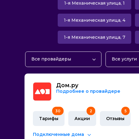
1-я Механическая улица, 1
1-я Механическая улица, 4
1-я Механическая улица, 7
Все провайдеры
Все услуги
Дом.ру
Домашний 
МТС
Телевиден
Дом.ру
Сибирские Сети
Домашний 
Подробнее о провайдере
ТТК
Тарифы с м
Электронный город
30
2
5
Тарифы
Акции
Отзывы
Подключенные дома