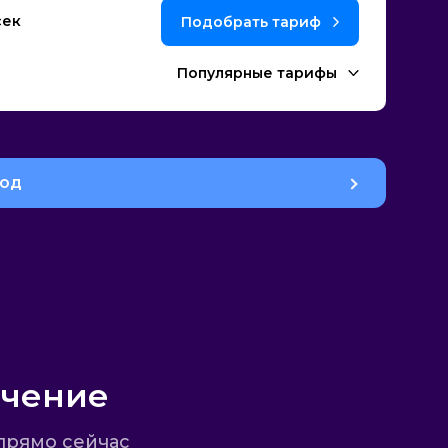
сек
Подобрать тариф
Популярные тарифы
род
ючение
прямо сейчас