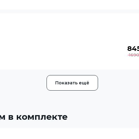
84
169
Показать ещё
м в комплекте