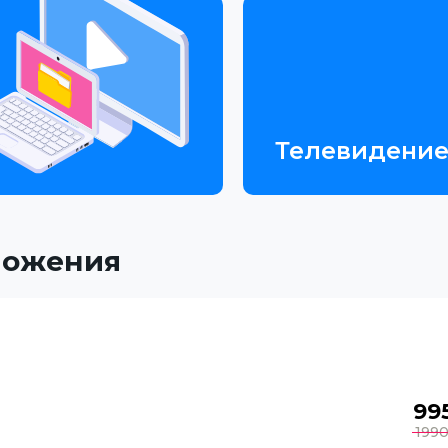
Телевидени
ложения
99
199