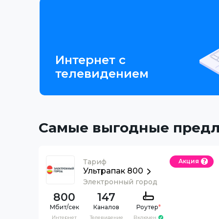
Интернет с
телевидением
Самые выгодные пред
Тариф
Акция
Ультрапак 800
Электронный город
800
147
Каналов
Роутер
*
Интернет
Телевидение
Включен