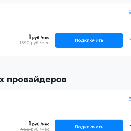
1
Подключить
1690
х провайдеров
1
Подключить
700