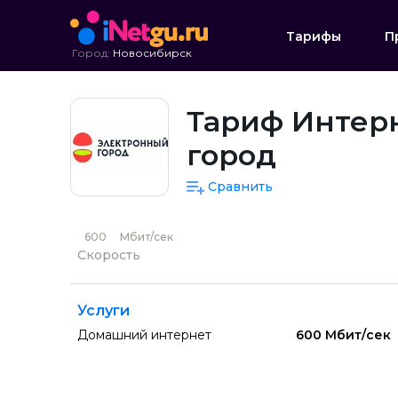
Тарифы
П
Город:
Новосибирск
Тариф Интер
город
Сравнить
600
Мбит/сек
Скорость
Услуги
Домашний интернет
600 Мбит/сек