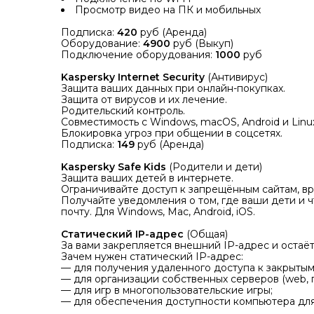
Просмотр видео на ПК и мобильных
Подписка:
420
руб (Аренда)
Оборудование:
4900
руб (Выкуп)
Подключение оборудования:
1000
руб
Kaspersky Internet Security
(Антивирус)
Защита ваших данных при онлайн-покупках.
Защита от вирусов и их лечение.
Родительский контроль.
Совместимость с Windows, macOS, Аndroid и Linu
Блокировка угроз при общении в соцсетях.
Подписка:
149
руб (Аренда)
Kaspersky Safe Kids
(Родители и дети)
Защита ваших детей в интернете.
Ограничивайте доступ к запрещённым сайтам, вр
Получайте уведомления о том, где ваши дети и 
почту. Для Windows, Mac, Android, iOS.
Статический IP-адрес
(Общая)
За вами закрепляется внешний IP-адрес и остаё
Зачем нужен статический IP-адрес:
— для получения удаленного доступа к закрытым
— для организации собственных серверов (web, по
— для игр в многопользовательские игры;
— для обеспечения доступности компьютера для