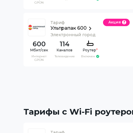
GPON
Тариф
Акция
Ультрапак 600
Электронный город
600
114
Каналов
Роутер
*
Интернет
Телевидение
Включен
GPON
Тарифы с Wi-Fi роутеро
Тариф