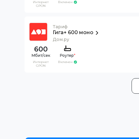
Интернет
Включен
GPON
Тариф
Гига+ 600 моно
Дом.ру
600
Роутер
*
Интернет
Включен
GPON