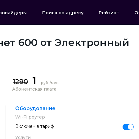
ровайдеры
Поиск по адресу
Рейтинг
О
нет 600 от Электронный
1
1290
руб./мес.
Абонентская плата
Оборудование
Wi-Fi роутер
Включен в тариф
Услуги