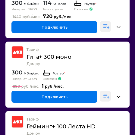
300
114
Каналов
Роутер
*
Интернет GPON
Телевидение
Включен
720
1440
Подключить
Тариф
Гига+ 300 моно
Дом.ру
300
Роутер
*
Интернет GPON
Включен
1
1190
Подключить
Тариф
Гейминг+ 100 Леста HD
Дом.ру