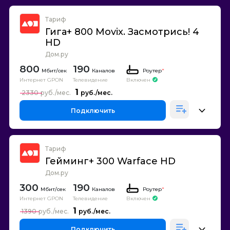
Тариф
Гига+ 800 Movix. Засмотрись! 4
HD
Дом.ру
800
190
Каналов
Роутер
*
Интернет GPON
Телевидение
Включен
1
2330
Подключить
Тариф
Гейминг+ 300 Warface HD
Дом.ру
300
190
Каналов
Роутер
*
Интернет GPON
Телевидение
Включен
1
1390
Подключить