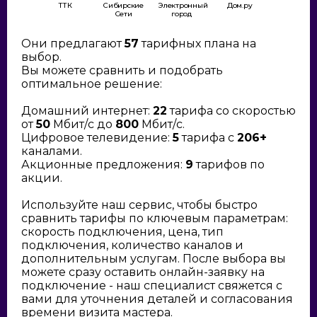
ТТК
Сибирские
Электронный
Дом.ру
Сети
город
Они предлагают
57
тарифных плана на
выбор.
Вы можете сравнить и подобрать
оптимальное решение:
Домашний интернет:
22
тарифа со скоростью
от
50
Мбит/с до
800
Мбит/с.
Цифровое телевидение:
5
тарифа с
206+
каналами.
Акционные предложения:
9
тарифов по
акции.
Используйте наш сервис, чтобы быстро
сравнить тарифы по ключевым параметрам:
скорость подключения, цена, тип
подключения, количество каналов и
дополнительным услугам. После выбора вы
можете сразу оставить онлайн-заявку на
подключение - наш специалист свяжется с
вами для уточнения деталей и согласования
времени визита мастера.