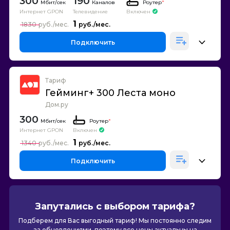
300
190
Каналов
Роутер
*
Интернет GPON
Телевидение
Включен
1
1830
Подключить
Тариф
Гейминг+ 300 Леста моно
Дом.ру
300
Роутер
*
Интернет GPON
Включен
1
1340
Подключить
Запутались с выбором тарифа?
Подберем для Вас выгодный тариф! Мы постоянно следим
за обновлениями, поэтому все цены актуальны на