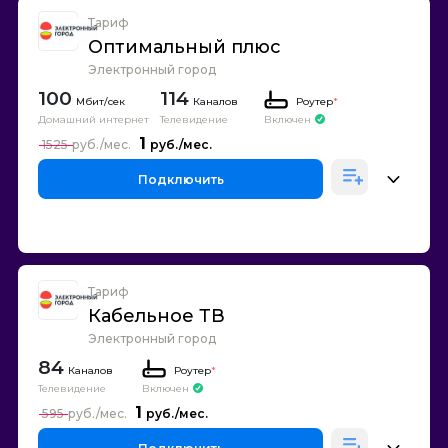
Тариф
Оптимальный плюс
Электронный город
100
114
Каналов
Роутер
*
Домашний интернет
Телевидение
Включен
1
1525
Подключить
Тариф
Кабельное ТВ
Электронный город
84
Каналов
Роутер
*
Телевидение
Включен
1
595