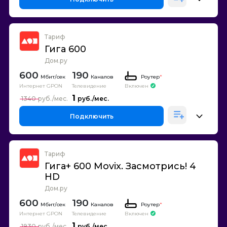
Тариф
Гига 600
Дом.ру
600
190
Каналов
Роутер
*
Интернет GPON
Телевидение
Включен
1
1340
Подключить
Тариф
Гига+ 600 Movix. Засмотрись! 4
HD
Дом.ру
600
190
Каналов
Роутер
*
Интернет GPON
Телевидение
Включен
1
1930