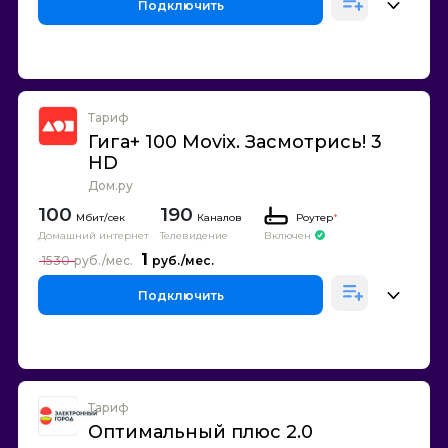
Подключить
Тариф
Гига+ 100 Movix. Засмотрись! 3
HD
Дом.ру
100
190
Каналов
Роутер
*
Домашний интернет
Телевидение
Включен
1
1530
Подключить
Тариф
Оптимальный плюс 2.0