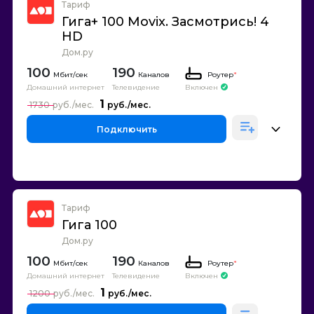
Тариф
Гига+ 100 Movix. Засмотрись! 4
HD
Дом.ру
100
190
Каналов
Роутер
*
Домашний интернет
Телевидение
Включен
1
1730
Подключить
Тариф
Гига 100
Дом.ру
100
190
Каналов
Роутер
*
Домашний интернет
Телевидение
Включен
1
1200