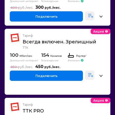
Домашний интернет
Телевидение
Включен
300
600
Подключить
Акция
Тариф
Всегда включен. Зрелищный
ТТК
100
154
Каналов
Роутер
*
Домашний интернет
Телевидение
Включен
450
850
Подключить
Акция
Тариф
ТТК PRO