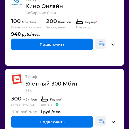
Кино Онлайн
Сибирские Сети
100
200
Каналов
Роутер
*
Домашний интернет
Телевидение
В аренду
940
Подключить
Тариф
Улетный 300 Мбит
ТТК
300
Роутер
*
Интернет GPON
Включен
1
700
Подключить