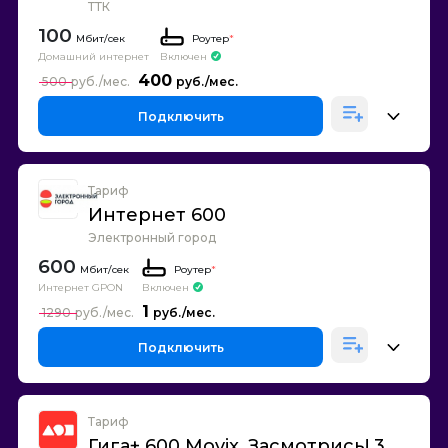
ТТК
100
Роутер
*
Домашний интернет
Включен
400
500
Подключить
Тариф
Интернет 600
Электронный город
600
Роутер
*
Интернет GPON
Включен
1
1290
Подключить
Тариф
Гига+ 600 Movix. Засмотрись! 3