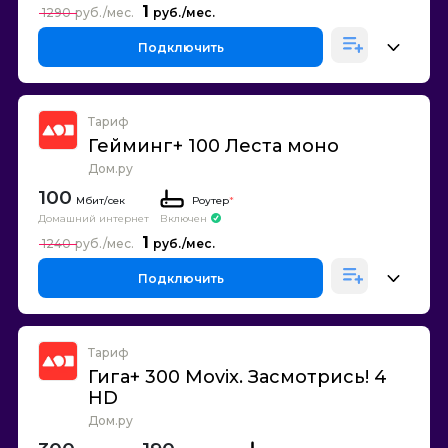
1
1290
Подключить
Тариф
Гейминг+ 100 Леста моно
Дом.ру
100
Роутер
*
Домашний интернет
Включен
1
1240
Подключить
Тариф
Гига+ 300 Movix. Засмотрись! 4
HD
Дом.ру