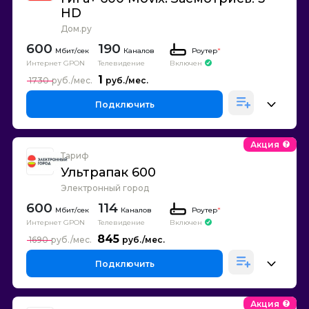
HD
Дом.ру
600
190
Каналов
Роутер
*
Интернет GPON
Телевидение
Включен
1
1730
Подключить
Акция
Тариф
Ультрапак 600
Электронный город
600
114
Каналов
Роутер
*
Интернет GPON
Телевидение
Включен
845
1690
Подключить
Акция