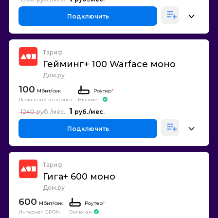
Подключить
Тариф
Гейминг+ 100 Warface моно
Дом.ру
100
Роутер
*
Домашний интернет
Включен
1
1240
Подключить
Тариф
Гига+ 600 моно
Дом.ру
600
Роутер
*
Интернет GPON
Включен