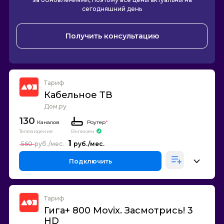
сегодняшний день
Получить консультацию
Тариф
Кабельное ТВ
Дом.ру
130
Каналов
Роутер
*
Телевидение
Включен
1
560
Подключить
Тариф
Гига+ 800 Movix. Засмотрись! 3
HD