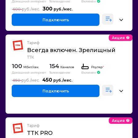
Домашний интернет
Телевидение
Включен
300
600
Подключить
Акция
Тариф
Всегда включен. Зрелищный
ТТК
100
154
Каналов
Роутер
*
Домашний интернет
Телевидение
Включен
450
850
Подключить
Акция
Тариф
ТТК PRO