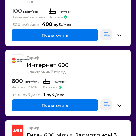
ТТК
100
Роутер
*
Домашний интернет
Включен
400
500
Подключить
Тариф
Интернет 600
Электронный город
600
Роутер
*
Интернет GPON
Включен
1
1290
Подключить
Тариф
Гига+ 600 Movix. Засмотрись! 3