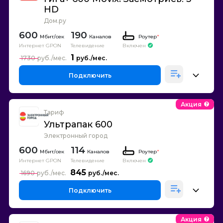
HD
Дом.ру
600
190
Каналов
Роутер
*
Интернет GPON
Телевидение
Включен
1
1730
Подключить
Акция
Тариф
Ультрапак 600
Электронный город
600
114
Каналов
Роутер
*
Интернет GPON
Телевидение
Включен
845
1690
Подключить
Акция