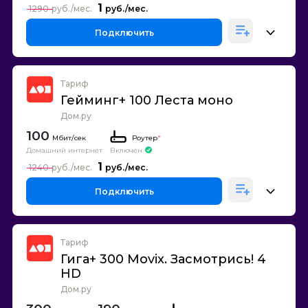
1
1290
Подключить
Тариф
Гейминг+ 100 Леста моно
Дом.ру
100
Роутер
*
Домашний интернет
Включен
1
1240
Подключить
Тариф
Гига+ 300 Movix. Засмотрись! 4
HD
Дом.ру