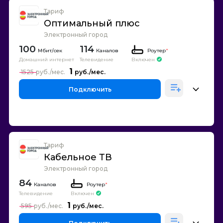
Тариф
Оптимальный плюс
Электронный город
100
114
Каналов
Роутер
*
Домашний интернет
Телевидение
Включен
1
1525
Подключить
Тариф
Кабельное ТВ
Электронный город
84
Каналов
Роутер
*
Телевидение
Включен
1
595