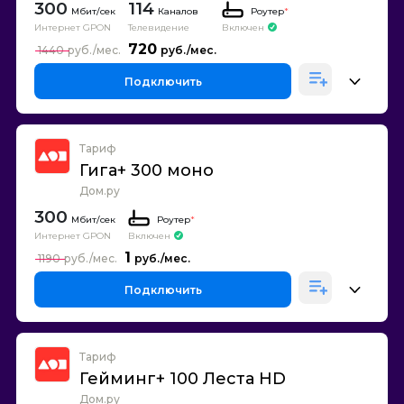
300
114
Каналов
Роутер
*
Интернет GPON
Телевидение
Включен
720
1440
Подключить
Тариф
Гига+ 300 моно
Дом.ру
300
Роутер
*
Интернет GPON
Включен
1
1190
Подключить
Тариф
Гейминг+ 100 Леста HD
Дом.ру