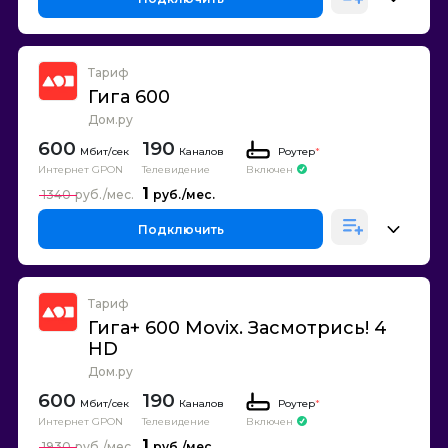
Тариф
Гига 600
Дом.ру
600
190
Каналов
Роутер
*
Интернет GPON
Телевидение
Включен
1
1340
Подключить
Тариф
Гига+ 600 Movix. Засмотрись! 4
HD
Дом.ру
600
190
Каналов
Роутер
*
Интернет GPON
Телевидение
Включен
1
1930