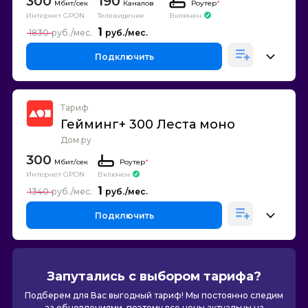
300
190
Каналов
Роутер
*
Интернет GPON
Телевидение
Включен
1
1830
Подключить
Тариф
Гейминг+ 300 Леста моно
Дом.ру
300
Роутер
*
Интернет GPON
Включен
1
1340
Подключить
Запутались с выбором тарифа?
Подберем для Вас выгодный тариф! Мы постоянно следим
за обновлениями, поэтому все цены актуальны на