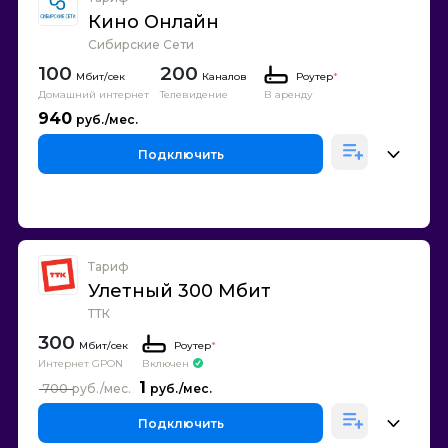
Кино Онлайн
Сибирские Сети
100
200
Каналов
Роутер
*
Домашний интернет
Телевидение
В аренду
940
Подключить
Тариф
Улетный 300 Мбит
ТТК
300
Роутер
*
Интернет GPON
Включен
1
700
Подключить