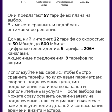
ТТК
Сибирские
Электронный
Дом.ру
Сети
город
Они предлагают
57
тарифных плана на
выбор.
Вы можете сравнить и подобрать
оптимальное решение:
Домашний интернет:
22
тарифа со скоростью
от
50
Мбит/с до
800
Мбит/с.
Цифровое телевидение:
5
тарифа с
206+
каналами.
Акционные предложения:
9
тарифов по
акции.
Используйте наш сервис, чтобы быстро
сравнить тарифы по ключевым параметрам:
скорость подключения, цена, тип
подключения, количество каналов и
дополнительным услугам. После выбора вы
можете сразу оставить онлайн-заявку на
подключение - наш специалист свяжется с
вами для уточнения деталей и согласования
времени визита мастера.