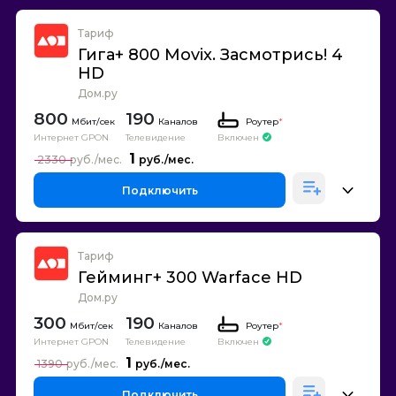
Тариф
Гига+ 800 Movix. Засмотрись! 4
HD
Дом.ру
800
190
Каналов
Роутер
*
Интернет GPON
Телевидение
Включен
1
2330
Подключить
Тариф
Гейминг+ 300 Warface HD
Дом.ру
300
190
Каналов
Роутер
*
Интернет GPON
Телевидение
Включен
1
1390
Подключить