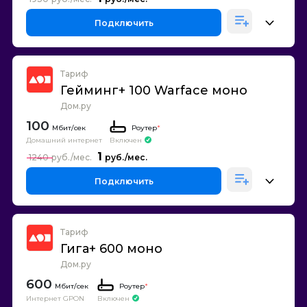
Подключить
Тариф
Гейминг+ 100 Warface моно
Дом.ру
100
Роутер
*
Домашний интернет
Включен
1
1240
Подключить
Тариф
Гига+ 600 моно
Дом.ру
600
Роутер
*
Интернет GPON
Включен