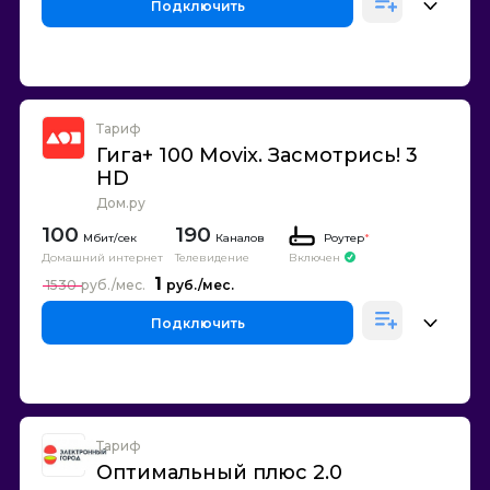
Подключить
Тариф
Гига+ 100 Movix. Засмотрись! 3
HD
Дом.ру
100
190
Каналов
Роутер
*
Домашний интернет
Телевидение
Включен
1
1530
Подключить
Тариф
Оптимальный плюс 2.0