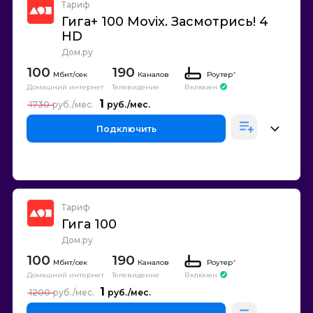
Тариф
Гига+ 100 Movix. Засмотрись! 4
HD
Дом.ру
100
190
Каналов
Роутер
*
Домашний интернет
Телевидение
Включен
1
1730
Подключить
Тариф
Гига 100
Дом.ру
100
190
Каналов
Роутер
*
Домашний интернет
Телевидение
Включен
1
1200