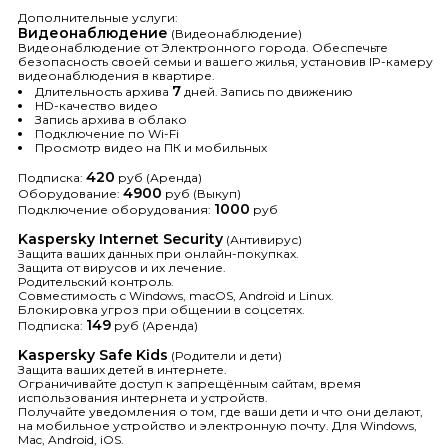
Дополнительные услуги:
Видеонаблюдение
(Видеонаблюдение)
Видеонаблюдение от Электронного города. Обеспечьте
безопасность своей семьи и вашего жилья, установив IP-камеру
видеонаблюдения в квартире.
7
Длительность архива
дней. Запись по движению
HD-качество видео
Запись архива в облако
Подключение по Wi-Fi
Просмотр видео на ПК и мобильных
420
Подписка:
руб (Аренда)
4900
Оборудование:
руб (Выкуп)
1000
Подключение оборудования:
руб
Kaspersky Internet Security
(Антивирус)
Защита ваших данных при онлайн-покупках.
Защита от вирусов и их лечение.
Родительский контроль.
Совместимость с Windows, macOS, Аndroid и Linux.
Блокировка угроз при общении в соцсетях.
149
Подписка:
руб (Аренда)
Kaspersky Safe Kids
(Родители и дети)
Защита ваших детей в интернете.
Ограничивайте доступ к запрещённым сайтам, время
использования интернета и устройств.
Получайте уведомления о том, где ваши дети и что они делают,
на мобильное устройство и электронную почту. Для Windows,
Mac, Android, iOS.