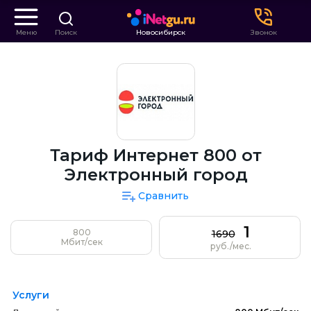
Меню
Поиск
Новосибирск
Звонок
Тариф Интернет 800 от
Электронный город
Сравнить
1
800
1690
Мбит/сек
руб./мес.
Услуги