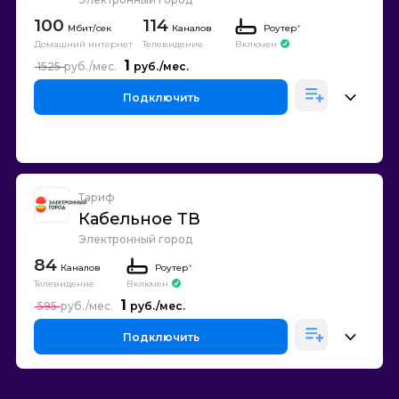
100
114
Каналов
Роутер
*
Домашний интернет
Телевидение
Включен
1
1525
Подключить
Тариф
Кабельное ТВ
Электронный город
84
Каналов
Роутер
*
Телевидение
Включен
1
595
Подключить