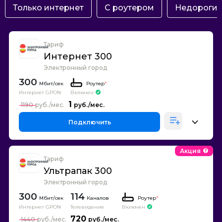
Только интернет
С роутером
Недороги
Тариф
Интернет 300
Электронный город
300
Роутер
*
Интернет GPON
Включен
1
1190
Подключить
Акция
Тариф
Ультрапак 300
Электронный город
300
114
Каналов
Роутер
*
Интернет GPON
Телевидение
Включен
720
1440