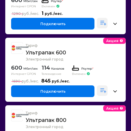
600
Роутер
*
Интернет GPON
Включен
1
1290
Подключить
Акция
Тариф
Ультрапак 600
Электронный город
600
114
Каналов
Роутер
*
Интернет GPON
Телевидение
Включен
845
1690
Подключить
Акция
Тариф
Ультрапак 800
Электронный город