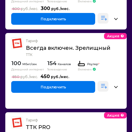
Домашний интернет
Телевидение
Включен
300
600
Подключить
Акция
Тариф
Всегда включен. Зрелищный
ТТК
100
154
Каналов
Роутер
*
Домашний интернет
Телевидение
Включен
450
850
Подключить
Акция
Тариф
ТТК PRO