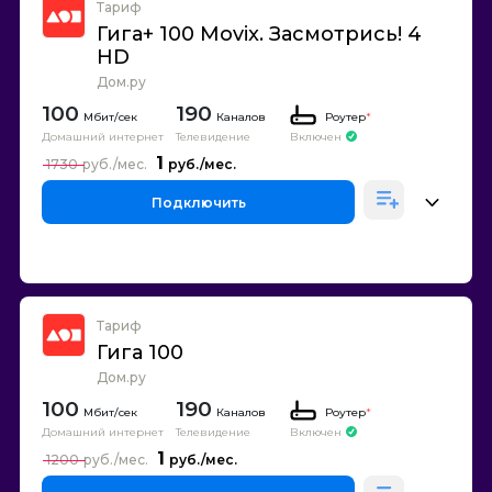
Тариф
Гига+ 100 Movix. Засмотрись! 4
HD
Дом.ру
100
190
Каналов
Роутер
*
Домашний интернет
Телевидение
Включен
1
1730
Подключить
Тариф
Гига 100
Дом.ру
100
190
Каналов
Роутер
*
Домашний интернет
Телевидение
Включен
1
1200