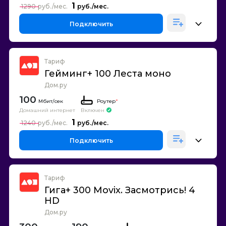
1
1290
Подключить
Тариф
Гейминг+ 100 Леста моно
Дом.ру
100
Роутер
*
Домашний интернет
Включен
1
1240
Подключить
Тариф
Гига+ 300 Movix. Засмотрись! 4
HD
Дом.ру