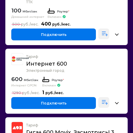
ТТК
100
Роутер
*
Домашний интернет
Включен
400
500
Подключить
Тариф
Интернет 600
Электронный город
600
Роутер
*
Интернет GPON
Включен
1
1290
Подключить
Тариф
Гига+ 600 Movix. Засмотрись! 3