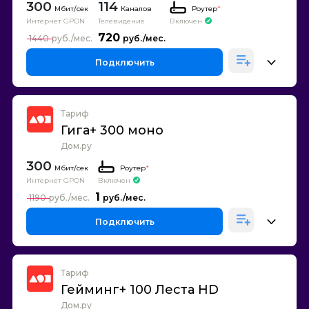
300
114
Каналов
Роутер
*
Интернет GPON
Телевидение
Включен
720
1440
Подключить
Тариф
Гига+ 300 моно
Дом.ру
300
Роутер
*
Интернет GPON
Включен
1
1190
Подключить
Тариф
Гейминг+ 100 Леста HD
Дом.ру