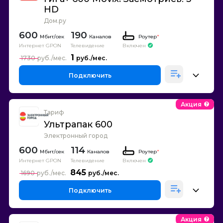
HD
Дом.ру
600
190
Каналов
Роутер
*
Интернет GPON
Телевидение
Включен
1
1730
Подключить
Акция
Тариф
Ультрапак 600
Электронный город
600
114
Каналов
Роутер
*
Интернет GPON
Телевидение
Включен
845
1690
Подключить
Акция