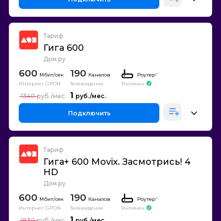
Тариф
Гига 600
Дом.ру
600
190
Каналов
Роутер
*
Интернет GPON
Телевидение
Включен
1
1340
Подключить
Тариф
Гига+ 600 Movix. Засмотрись! 4
HD
Дом.ру
600
190
Каналов
Роутер
*
Интернет GPON
Телевидение
Включен
1
1930