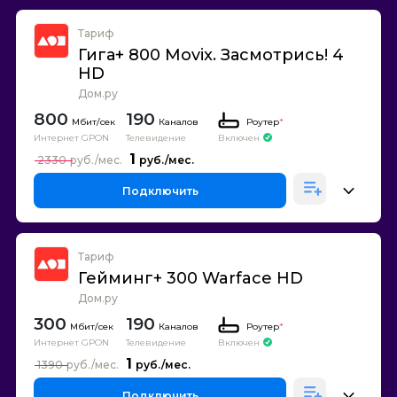
Тариф
Гига+ 800 Movix. Засмотрись! 4
HD
Дом.ру
800
190
Каналов
Роутер
*
Интернет GPON
Телевидение
Включен
1
2330
Подключить
Тариф
Гейминг+ 300 Warface HD
Дом.ру
300
190
Каналов
Роутер
*
Интернет GPON
Телевидение
Включен
1
1390
Подключить