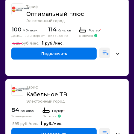
Тариф
Оптимальный плюс
Электронный город
100
114
Каналов
Роутер
*
Домашний интернет
Телевидение
Включен
1
1525
Подключить
Тариф
Кабельное ТВ
Электронный город
84
Каналов
Роутер
*
Телевидение
Включен
1
595