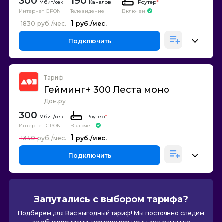
300
190
Каналов
Роутер
*
Интернет GPON
Телевидение
Включен
1
1830
Подключить
Тариф
Гейминг+ 300 Леста моно
Дом.ру
300
Роутер
*
Интернет GPON
Включен
1
1340
Подключить
Запутались с выбором тарифа?
Подберем для Вас выгодный тариф! Мы постоянно следим
за обновлениями, поэтому все цены актуальны на