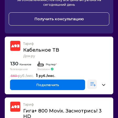
сегодняшний день
Получить консультацию
Тариф
Кабельное ТВ
Дом.ру
130
Каналов
Роутер
*
Телевидение
Включен
1
560
Подключить
Тариф
Гига+ 800 Movix. Засмотрись! 3
HD