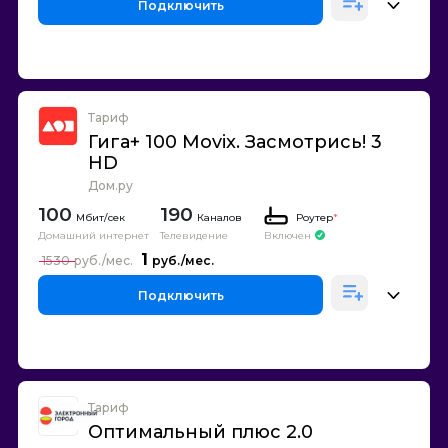
Подключить
Тариф
Гига+ 100 Movix. Засмотрись! 3
HD
Дом.ру
100
190
Каналов
Роутер
*
Домашний интернет
Телевидение
Включен
1
1530
Подключить
Тариф
Оптимальный плюс 2.0