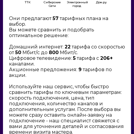
ТТК
Сибирские
Электронный
Дом.ру
Сети
город
Они предлагают
57
тарифных плана на
выбор.
Вы можете сравнить и подобрать
оптимальное решение:
Домашний интернет:
22
тарифа со скоростью
от
50
Мбит/с до
800
Мбит/с.
Цифровое телевидение:
5
тарифа с
206+
каналами.
Акционные предложения:
9
тарифов по
акции.
Используйте наш сервис, чтобы быстро
сравнить тарифы по ключевым параметрам:
скорость подключения, цена, тип
подключения, количество каналов и
дополнительным услугам. После выбора вы
можете сразу оставить онлайн-заявку на
подключение - наш специалист свяжется с
вами для уточнения деталей и согласования
времени визита мастера.