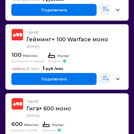
Подключить
Тариф
Гейминг+ 100 Warface моно
Дом.ру
100
Роутер
*
Домашний интернет
Включен
1
1240
Подключить
Тариф
Гига+ 600 моно
Дом.ру
600
Роутер
*
Интернет GPON
Включен