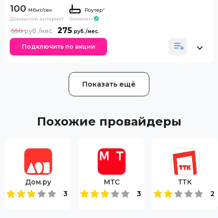
100
Роутер
*
Домашний интернет
Включен
275
550
Подключить по акции
Показать ещё
Похожие провайдеры
Дом.ру
МТС
ТТК
3
3
2