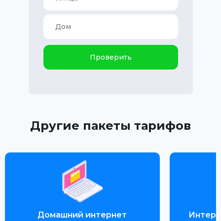
Проверить
Другие пакеты тарифов
Домашний интернет
Интерн