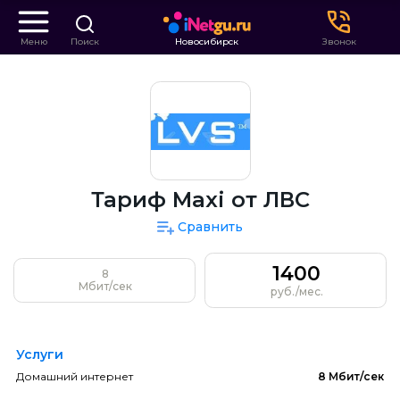
Меню
Поиск
Новосибирск
Звонок
Тариф Maxi от ЛВС
Сравнить
1400
8
Мбит/сек
руб./мес.
Услуги
Домашний интернет
8 Мбит/сек