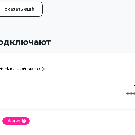
Показать ещё
подключают
 + Настрой кино
89
Акция