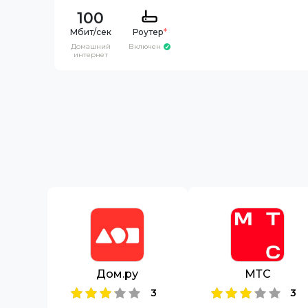
100
Роутер
*
Домашний
Включен
интернет
Дом.ру
МТС
3
3