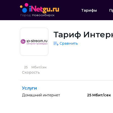
Тарифы
П
Город:
Новосибирск
Тариф Интерн
Сравнить
25
Мбит/сек
Скорость
Услуги
Домашний интернет
25 Мбит/сек