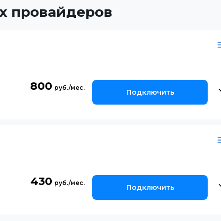
х провайдеров
800
Подключить
430
Подключить