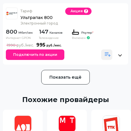
Тариф
Акция
Ультрапак 800
Электронный город
800
147
Каналов
Роутер
*
Интернет GPON
Телевидение
Включен
995
1990
Подключить по акции
Показать ещё
Похожие провайдеры