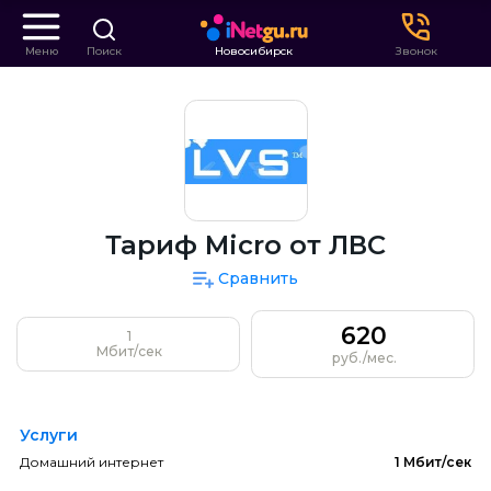
Меню
Поиск
Новосибирск
Звонок
Тариф Micro от ЛВС
Сравнить
620
1
Мбит/сек
руб./мес.
Услуги
Домашний интернет
1 Мбит/сек