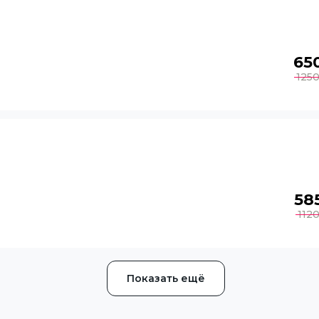
65
125
58
112
Показать ещё