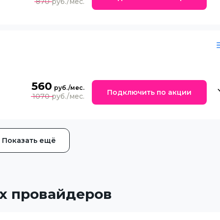
870
560
Подключить по акции
1070
Показать ещё
х провайдеров