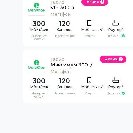
Тариф
Акция
VIP 300
Мегафон
300
120
Каналов
Моб. связь
*
Роутер
*
Интернет
Телевидение
Услуги
Включен
GPON
Тариф
Акция
Максимум 300
Мегафон
300
120
Каналов
Моб. связь
*
Роутер
*
Интернет
Телевидение
Услуги
Включен
GPON