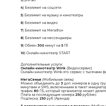
3
) pre-
5
G
4
) Безлимит на соцсети
5
) Безлимит на музыку и кинотеатры
6
) Безлимит на видео
7
) Безлимит на МегаФон
8
) Безлимит на мессенджеры
9
) Обмен
300
минут на
5
Гб
10
) Онлайн-кинотеатр START
Дополнительные услуги:
Онлайн-кинотеатр Wink
(Видеосервис)
Онлайн-кинотеатр Wink-это сервис с тысячами ф
МегаСемья
(Мобильная связь)
Можно объединить до
3
доп. номеров в одну гру
минутами и SMS, включенными в пакет инициато
трафик
80
ГБ, который организатор может делит
Плата за последующие номера
250
руб/мес
Подписка:
250
руб (Аренда)