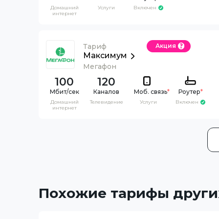
Домашний
Услуги
Включен
интернет
Тариф
Акция
Максимум
Мегафон
100
120
Каналов
Моб. связь
*
Роутер
*
Домашний
Телевидение
Услуги
Включен
интернет
Похожие тарифы други