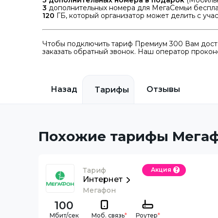
3
дополнительных номера в подарок
(Мобильн
3
дополнительных номера для МегаСемьи беспла
120
ГБ, который организатор может делить с уча
Чтобы подключить тариф Премиум 300 Вам доста
заказать обратный звонок. Наш оператор проконс
Назад
Отзывы
Тарифы
Похожие тарифы Мега
Тариф
Акция
Интернет
Мегафон
100
Моб. связь
*
Роутер
*