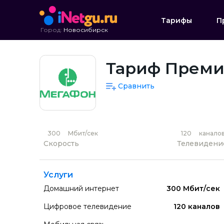
Тарифы
П
Город:
Новосибирск
Тариф Преми
Сравнить
300
Мбит/сек
120
канало
Скорость
Телевидени
Услуги
Домашний интернет
300 Мбит/сек
Цифровое телевидение
120 каналов