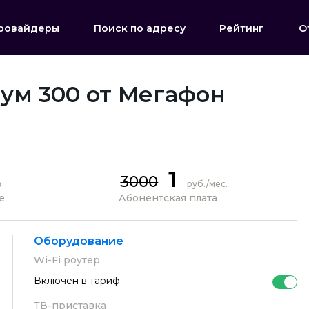
ровайдеры
Поиск по адресу
Рейтинг
О
ум 300 от Мегафон
1
3000
в
руб./мес.
е
Абонентская плата
Оборудование
Wi-Fi роутер
Включен в тариф
ТВ-приставка