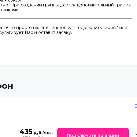
ая связь)
тно. При создании группы даётся дополнительный трафик
стниками.
точно просто нажать на кнопку "Подключить тариф" или
ультирует Вас и оставит заявку.
фон
435
Подключить по акции