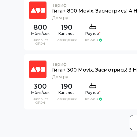
Тариф
Гига+ 800 Movix. Засмотрись! 4 
Дом.ру
800
190
Каналов
Роутер
*
Интернет
Телевидение
Включен
GPON
Тариф
Гига+ 300 Movix. Засмотрись! 3 
Дом.ру
300
190
Каналов
Роутер
*
Интернет
Телевидение
Включен
GPON