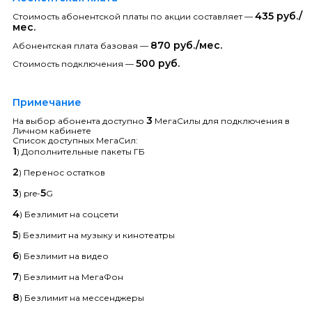
435 руб./
Стоимость абонентской платы по акции составляет —
мес.
870 руб./мес.
Абонентская плата базовая —
500 руб.
Стоимость подключения —
Примечание
3
На выбор абонента доступно
МегаСилы для подключения в
Личном кабинете
Список доступных МегаСил:
1
) Дополнительные пакеты ГБ
2
) Перенос остатков
3
5
) pre-
G
4
) Безлимит на соцсети
5
) Безлимит на музыку и кинотеатры
6
) Безлимит на видео
7
) Безлимит на МегаФон
8
) Безлимит на мессенджеры