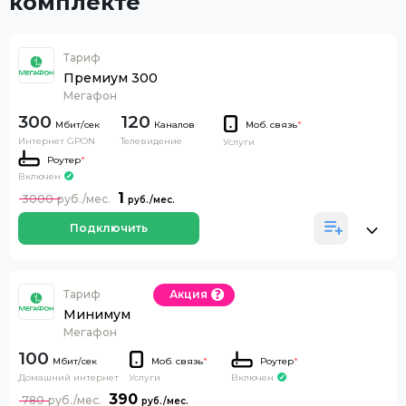
комплекте
Тариф
Премиум 300
Мегафон
300
120
Каналов
Моб. связь
*
Интернет GPON
Телевидение
Услуги
Роутер
*
Включен
1
3000
Подключить
Тариф
Акция
Минимум
Мегафон
100
Моб. связь
*
Роутер
*
Домашний интернет
Включен
Услуги
390
780