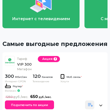
Интернет с телевидением
С м
Самые выгодные предложения
Тариф
Акция
VIP 300
Мегафон
300
120
Каналов
Моб. связь
*
Интернет GPON
Телевидение
Услуги
Роутер
*
Включен
650
1250
Подключить по акции