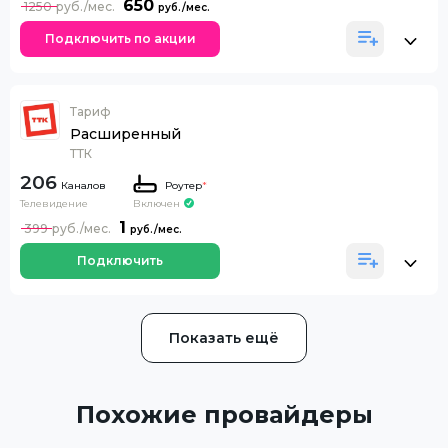
650
1250
Подключить по акции
Тариф
Расширенный
ТТК
206
Каналов
Роутер
*
Телевидение
Включен
1
399
Подключить
Показать ещё
Похожие провайдеры