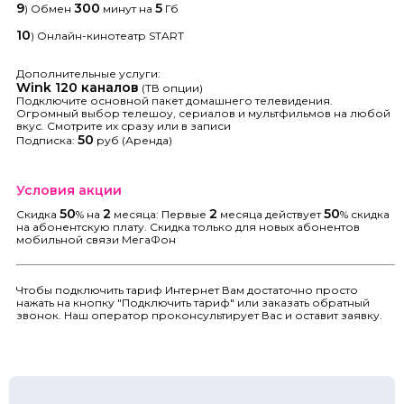
9
300
5
) Обмен
минут на
Гб
10
) Онлайн-кинотеатр START
Дополнительные услуги:
Wink
120
каналов
(ТВ опции)
Подключите основной пакет домашнего телевидения.
Огромный выбор телешоу, сериалов и мультфильмов на любой
вкус. Смотрите их сразу или в записи
50
Подписка:
руб (Аренда)
Условия акции
50
2
2
50
Скидка
% на
месяца: Первые
месяца действует
% скидка
на абонентскую плату. Скидка только для новых абонентов
мобильной связи МегаФон
Чтобы подключить тариф Интернет Вам достаточно просто
нажать на кнопку "Подключить тариф" или заказать обратный
звонок. Наш оператор проконсультирует Вас и оставит заявку.