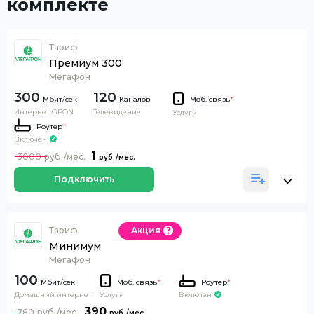
комплекте
Тариф
Премиум 300
Мегафон
300
120
Каналов
Моб. связь
*
Интернет GPON
Телевидение
Услуги
Роутер
*
Включен
1
3000
Подключить
Тариф
Акция
Минимум
Мегафон
100
Моб. связь
*
Роутер
*
Домашний интернет
Включен
Услуги
390
780