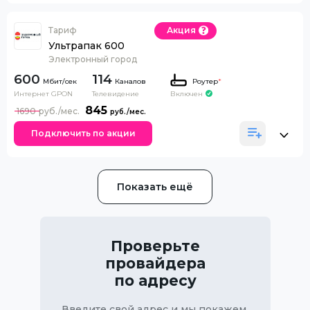
Тариф
Акция
Ультрапак 600
Электронный город
600
114
Каналов
Роутер
*
Интернет GPON
Телевидение
Включен
845
1690
Подключить по акции
Показать ещё
Проверьте
провайдера
по адресу
Введите свой адрес и мы покажем,