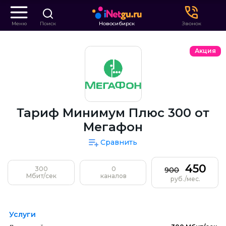
Меню
Поиск
Новосибирск
Звонок
Акция
Тариф Минимум Плюс 300 от
Мегафон
Сравнить
450
300
0
900
Мбит/сек
каналов
руб./мес.
Услуги