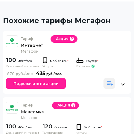
Похожие тарифы Мегафон
Тариф
Акция
Интернет
Мегафон
100
Моб. связь
*
Роутер
*
Домашний интернет
Включен
Услуги
435
870
Подключить по акции
Тариф
Акция
Максимум
Мегафон
100
120
Каналов
Моб. связь
*
Домашний интернет
Телевидение
Услуги