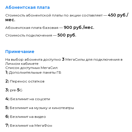
Абонентская плата
450 руб./
Стоимость абонентской платы по акции составляет —
мес.
900 руб./мес.
Абонентская плата базовая —
500 руб.
Стоимость подключения —
Примечание
3
На выбор абонента доступно
МегаСилы для подключения в
Личном кабинете
Список доступных МегаСил:
1
) Дополнительные пакеты ГБ
2
) Перенос остатков
3
5
) pre-
G
4
) Безлимит на соцсети
5
) Безлимит на музыку и кинотеатры
6
) Безлимит на видео
7
) Безлимит на МегаФон