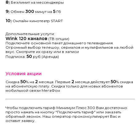
8
) Безлимит на мессенджеры
9
300
5
) Обмен
минут на
Гб
10
) Онлайн-кинотеатр START
Дополнительные услуги:
Wink
120
каналов
(ТВ опции)
Подключите основной пакет домашнего телевидения.
Огромный выбор телешоу, сериалов и мультфильмов на любой
вкус. Смотрите их сразу или в записи
50
Подписка:
руб (Аренда)
Условия акции
50
2
2
50
Скидка
% на
месяца: Первые
месяца действует
% скидка
на абонентскую плату. Скидка только для новых абонентов
мобильной связи МегаФон
Чтобы подключить тариф Минимум Плюс 300 Вам достаточно
просто нажать на кнопку "Подключить тариф" или заказать
обратный звонок. Наш оператор проконсультирует Вас и
оставит заявку.