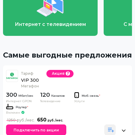
Интернет с телевидением
С м
Самые выгодные предложения
Тариф
Акция
VIP 300
Мегафон
300
120
Каналов
Моб. связь
*
Интернет GPON
Телевидение
Услуги
Роутер
*
Включен
650
1250
Подключить по акции