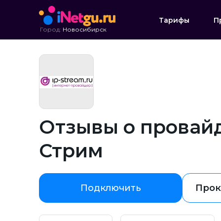
Тарифы
П
Город:
Новосибирск
Отзывы о провай
Стрим
Подключить
Прок