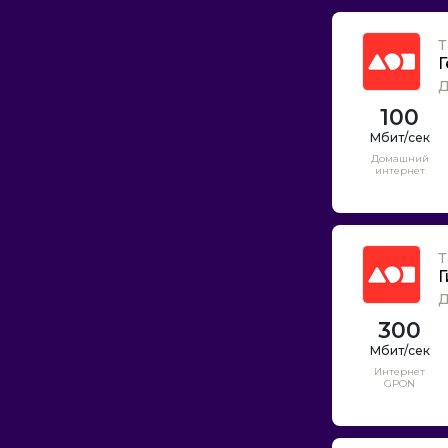
Т
Г
Д
100
Домашний
интернет
Т
Г
Д
300
Интернет
GPON