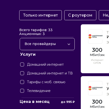
Только интернет
С роутером
Не
Всего тарифов: 33
Т
Акционных: 3
И
Э
Все провайдеры
300
Электронный город
Услуги
Дом.ру
Интернет
GPON
Домашний интернет
Домашний интернет и ТВ
Тарифы с моб. связью
Т
У
Телевидение
Э
300
Цена в месяц
до
995
₽