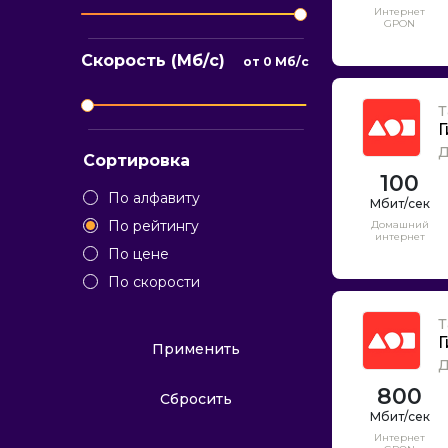
Интернет
GPON
Скорость (Мб/с)
от
0
Мб/с
Т
Г
Д
Сортировка
100
По алфавиту
По рейтингу
Домашний
интернет
По цене
По скорости
Т
Г
Применить
Д
800
Сбросить
Интернет