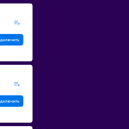
дключить
дключить