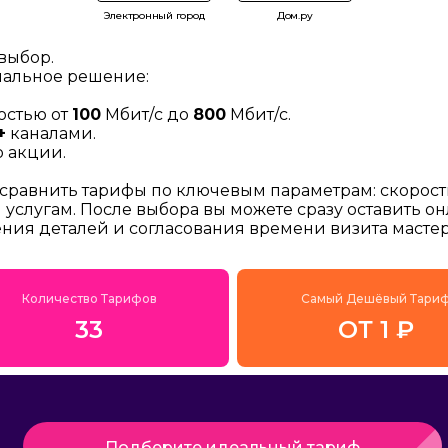
Электронный город
Дом.ру
выбор.
мальное решение:
остью от
100
Мбит/с до
800
Мбит/с.
+
каналами.
 акции.
 сравнить тарифы по ключевым параметрам: скорост
услугам. После выбора вы можете сразу оставить о
ения деталей и согласования времени визита мастер
Количество Тарифов
Самый Дешёвый Тари
33
ОТ 1 ₽
Подберите идеальный тариф