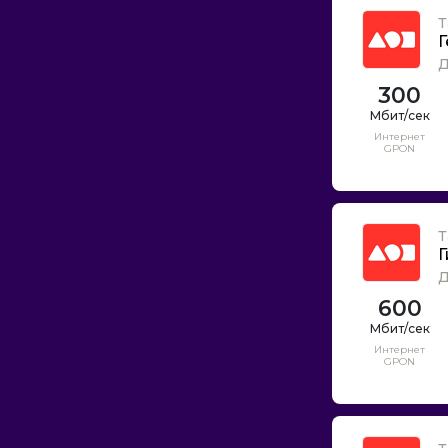
Т
Г
Д
300
Интернет
GPON
Т
Г
Д
600
Интернет
GPON