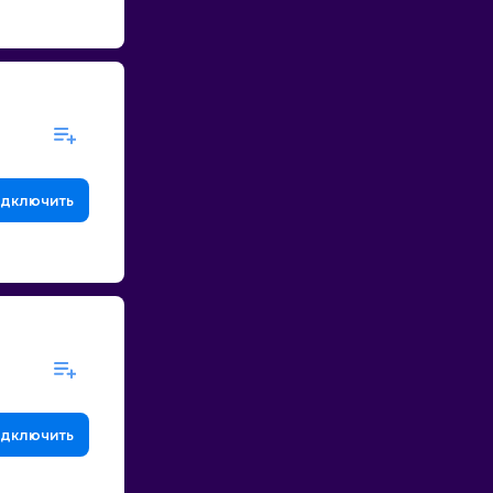
дключить
дключить