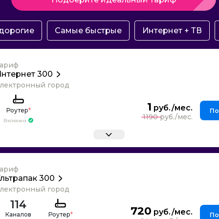
дорогие
Самые быстрые
Интернет + ТВ
ариф
нтернет 300
лектронный город
1
Роутер
*
По
1190
Включен
ариф
льтрапак 300
лектронный город
114
720
Каналов
Роутер
*
По