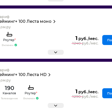
ариф
ейминг+ 100 Леста моно
ом.ру
1
Роутер
*
По
1240
Включен
ариф
ейминг+ 100 Леста HD
ом.ру
190
1
Каналов
Роутер
*
По
1290
Телевидение
Включен