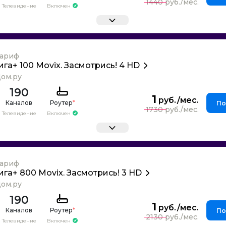
1440
Телевидение
Включен
ариф
ига+ 100 Movix. Засмотрись! 4 HD
ом.ру
190
1
Каналов
Роутер
*
По
1730
Телевидение
Включен
ариф
ига+ 800 Movix. Засмотрись! 3 HD
ом.ру
190
1
Каналов
Роутер
*
По
2130
Телевидение
Включен