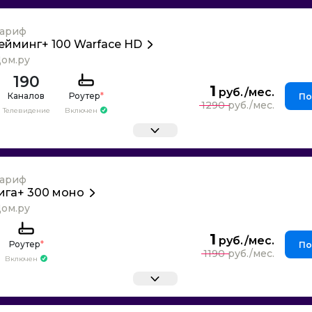
ариф
ейминг+ 100 Warface HD
ом.ру
190
1
Каналов
Роутер
*
По
1290
Телевидение
Включен
ариф
ига+ 300 моно
ом.ру
1
Роутер
*
По
1190
Включен