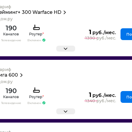
ариф
ейминг+ 300 Warface HD
ом.ру
190
1
Каналов
Роутер
*
По
1390
Телевидение
Включен
ариф
ига 600
ом.ру
190
1
Каналов
Роутер
*
По
1340
Телевидение
Включен