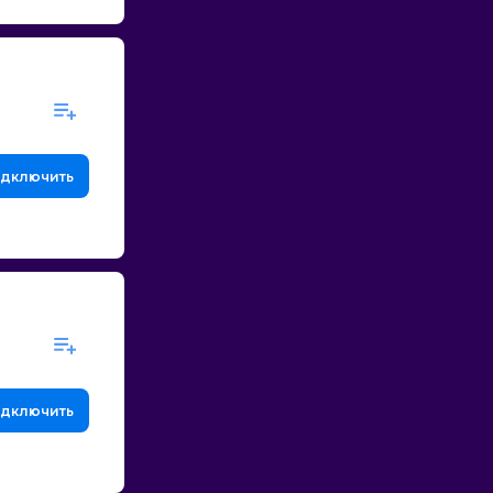
дключить
дключить