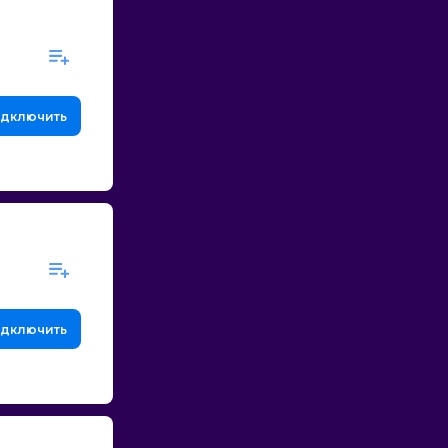
дключить
дключить