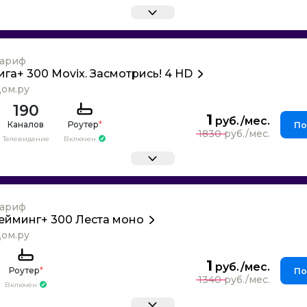
ариф
ига+ 300 Movix. Засмотрись! 4 HD
ом.ру
190
1
Каналов
Роутер
*
По
1830
Телевидение
Включен
ариф
ейминг+ 300 Леста моно
ом.ру
1
Роутер
*
По
1340
Включен