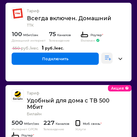
Тариф
Всегда включен. Домашний
ТТК
100
75
Каналов
Роутер
*
Домашний интернет
Телевидение
Включен
1
550
Подключить
Акция
Тариф
Удобный для дома с ТВ 500
Мбит
Билайн
500
227
Каналов
Моб. связь
*
Интернет GPON
Телевидение
Услуги
Роутер
*