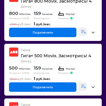
Гига+ 800 Movix. Засмотрись! 4
Дом.ру
800
159
Каналов
Роутер
*
Интернет GPON
Телевидение
Включен
1
2190
Подключить
Тариф
Гига+ 500 Movix. Засмотрись! 4
Дом.ру
500
159
Каналов
Роутер
*
Интернет GPON
Телевидение
Включен
1
1940
Подключить
Тариф