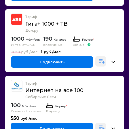
Тариф
Гига+ 1000 + ТВ
Дом.ру
1000
190
Каналов
Роутер
*
Интернет GPON
Телевидение
Включен
1
1850
Подключить
Тариф
Интернет на все 100
Сибирские Сети
100
Роутер
*
Домашний интернет
В аренду
550
Подключить