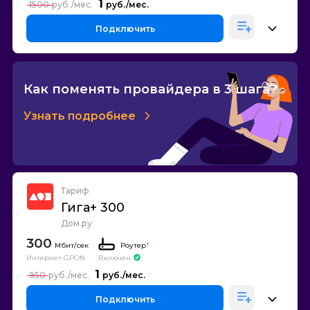
1
1500
Подключить
Как поменять провайдера в 3 шага?
Узнать подробнее
Тариф
Гига+ 300
Дом.ру
300
Роутер
*
Интернет GPON
Включен
1
950
Подключить