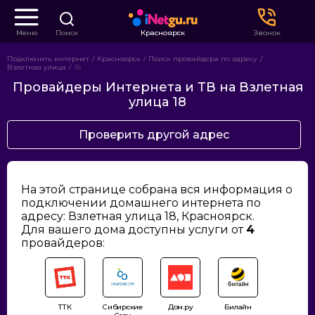
Меню
Поиск
Красноярск
Звонок
Подключить интернет
Красноярск
Поиск провайдера по адресу
Взлетная улица
18
Провайдеры Интернета и ТВ на Взлетная
улица 18
Проверить другой адрес
На этой странице собрана вся информация о
подключении домашнего интернета по
адресу: Взлетная улица 18, Красноярск.
Для вашего дома доступны услуги от
4
провайдеров:
ТТК
Сибирские
Дом.ру
Билайн