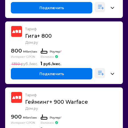
Подключить
Тариф
Гига+ 800
Дом.ру
800
Роутер
*
Интернет GPON
Включен
1
1350
Подключить
Тариф
Гейминг+ 900 Warface
Дом.ру
900
Роутер
*
Интернет GPON
Включен