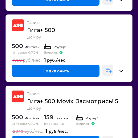
Тариф
Гига+ 500
Дом.ру
500
Роутер
*
Интернет GPON
Включен
1
1050
Подключить
Тариф
Гига+ 500 Movix. Засмотрись! 5
Дом.ру
500
159
Каналов
Роутер
*
Интернет GPON
Телевидение
Включен
1
2040