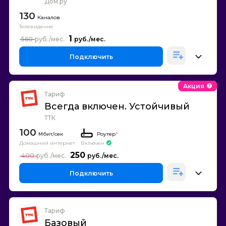
Дом.ру
130
Каналов
Телевидение
1
560
Подключить
Акция
Тариф
Всегда включен. Устойчивый
ТТК
100
Роутер
*
Домашний интернет
Включен
250
400
Подключить
Тариф
Базовый