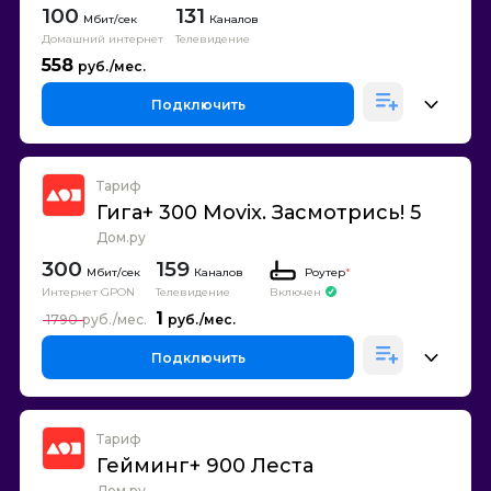
100
131
Каналов
Домашний интернет
Телевидение
558
Подключить
Тариф
Гига+ 300 Movix. Засмотрись! 5
Дом.ру
300
159
Каналов
Роутер
*
Интернет GPON
Телевидение
Включен
1
1790
Подключить
Тариф
Гейминг+ 900 Леста
Дом.ру