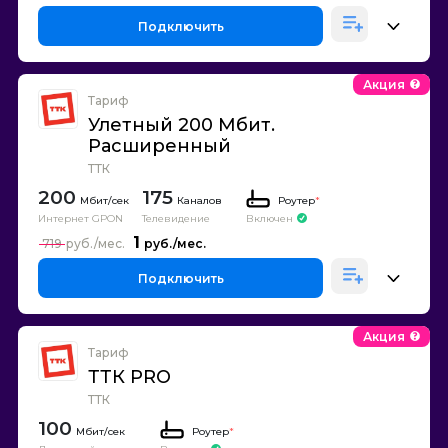
Подключить
Акция
Тариф
Улетный 200 Мбит.
Расширенный
ТТК
200
175
Каналов
Роутер
*
Интернет GPON
Телевидение
Включен
1
719
Подключить
Акция
Тариф
ТТК PRO
ТТК
100
Роутер
*