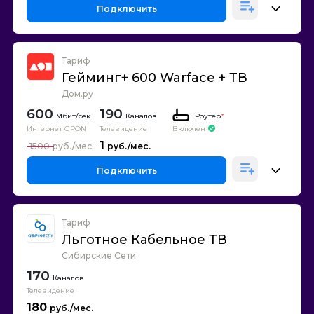
Подключить
Тариф
Гейминг+ 600 Warface + ТВ
Дом.ру
600
190
Каналов
Роутер
*
Интернет GPON
Телевидение
Включен
1
1500
Подключить
Тариф
Льготное Кабельное ТВ
Сибирские Сети
170
Каналов
Телевидение
180