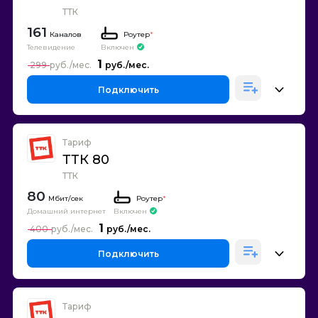
ТТК
161
Каналов
Роутер
*
Телевидение
Включен
1
299
Подключить
Тариф
ТТК 80
ТТК
80
Роутер
*
Домашний интернет
Включен
1
400
Подключить
Тариф