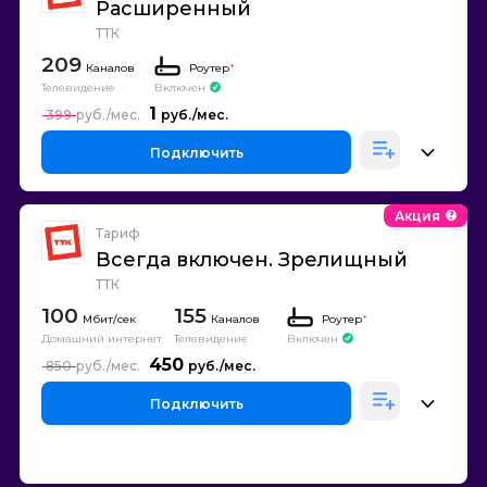
Расширенный
ТТК
209
Каналов
Роутер
*
Телевидение
Включен
1
399
Подключить
Акция
Тариф
Всегда включен. Зрелищный
ТТК
100
155
Каналов
Роутер
*
Домашний интернет
Телевидение
Включен
450
850
Подключить