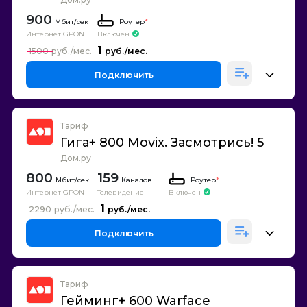
900
Роутер
*
Интернет GPON
Включен
1
1500
Подключить
Тариф
Гига+ 800 Movix. Засмотрись! 5
Дом.ру
800
159
Каналов
Роутер
*
Интернет GPON
Телевидение
Включен
1
2290
Подключить
Тариф
Гейминг+ 600 Warface