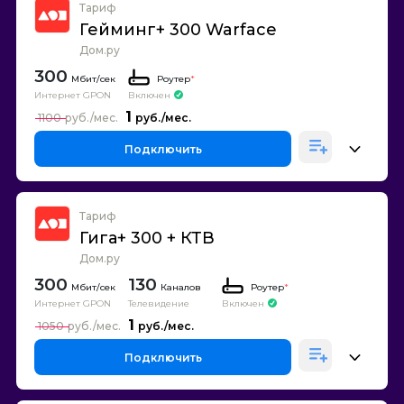
Тариф
Гейминг+ 300 Warface
Дом.ру
300
Роутер
*
Интернет GPON
Включен
1
1100
Подключить
Тариф
Гига+ 300 + КТВ
Дом.ру
300
130
Каналов
Роутер
*
Интернет GPON
Телевидение
Включен
1
1050
Подключить