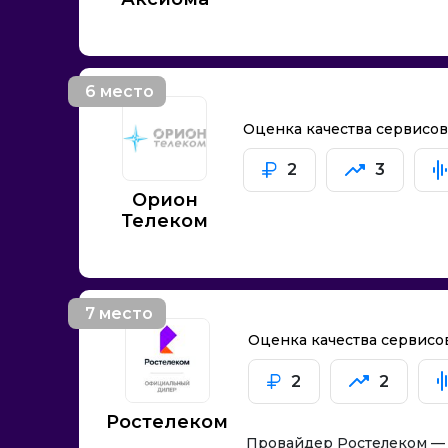
СибМедиаФон
Техноком
Флик Телеком
Экселент
6 место
Эконет Сибирь
Оценка качества сервисо
2
3
Орион
Телеком
7 место
Оценка качества сервисо
2
2
Ростелеком
Провайдер Ростелеком — 