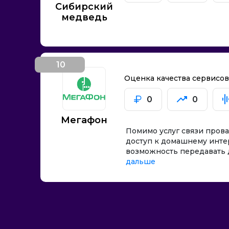
Сибирский
медведь
10
место
Оценка качества сервисо
0
0
Мегафон
Помимо услуг связи пров
доступ к домашнему интер
возможность передавать д
дальше