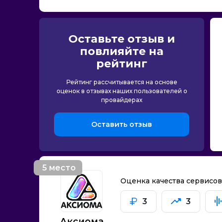
Мультима
Максима
Мульти-нет
Оставьте отзыв и
Нетроник
повлияйте на
НетТелеКом
рейтинг
НМС
Рейтинг рассчитывается на основе
Нет-а-Тет
оценок в отзывах наших пользователей о
Нет Сити
провайдерах
Растр
Оставить отзыв
Радиоимпульс-Телеком
СвязьСтройСервис
Стриж
5 место
Современные Технологии Связи
Оценка качества сервисо
Скала
СитиТелеком
3
3
Сигма Телеком
Аксиома