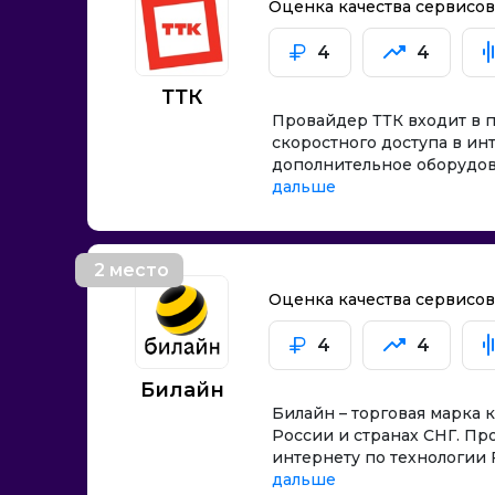
МТС
Домашний 
Оценка качества сервисо
Билайн
Тарифы с м
4
4
Телекома
ТТК
Аксиома
Провайдер ТТК входит в 
Орион Телеком
скоростного доступа в ин
Ростелеком
дополнительное оборудова
дальше
Сибирские Сети
Мегафон
Сибирский медведь
2 место
4лайн
Оценка качества сервисо
Атом Линк
4
4
Алеста
АБВ
Билайн
Байкос-Искра
Билайн – торговая марка
России и странах СНГ. П
Веллком
интернету по технологии 
Гор Связь
дальше