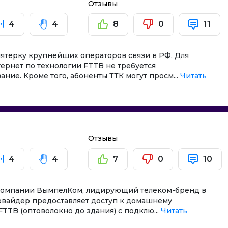
интернет и ТВ
По рейтингу
в
Отзывы
об. связью
По цене
4
4
8
0
11
По скорости
По количеству тарифов
пятерку крупнейших операторов связи в РФ. Для
По количеству отзывов
тернет по технологии FTTB не требуется
По количеству акций
ние. Кроме того, абоненты ТТК могут просм...
Читать
в
Отзывы
4
4
7
0
10
 компании ВымпелКом, лидирующий телеком-бренд в
ровайдер предоставляет доступ к домашнему
FTTB (оптоволокно до здания) с подклю...
Читать