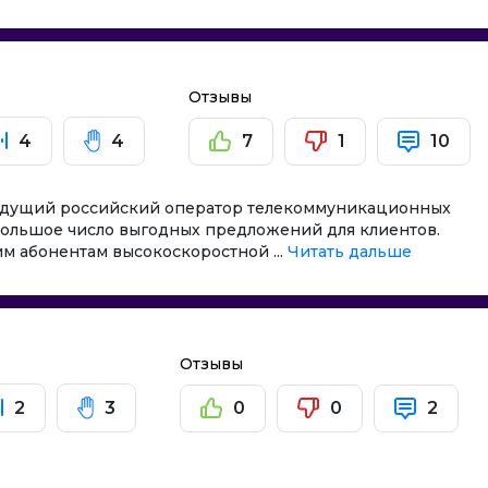
в
Отзывы
4
4
7
1
10
ведущий российский оператор телекоммуникационных
большое число выгодных предложений для клиентов.
м абонентам высокоскоростной ...
Читать дальше
в
Отзывы
2
3
0
0
2