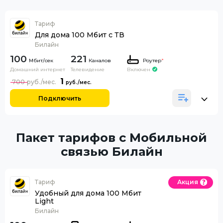
Тариф
Для дома 100 Мбит с ТВ
Билайн
100
221
Каналов
Роутер
*
Домашний интернет
Телевидение
Включен
1
700
Подключить
Пакет тарифов с Мобильной
связью Билайн
Тариф
Акция
Удобный для дома 100 Мбит
Light
Билайн