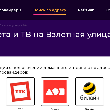
ровайдеры
Поиск по адресу
Рейтинг
О
Взлетная улица
24а
а и ТВ на Взлетная улица
ция о подключении домашнего интернета по адресу:
провайдеров:
ТТК
Дом.ру
Билайн