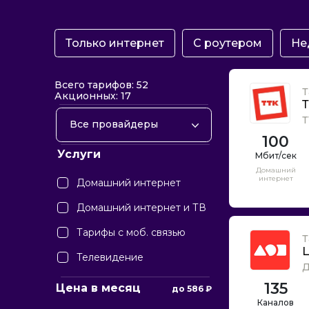
Только интернет
С роутером
Не
Всего тарифов: 52
Т
Акционных: 17
Т
Т
Все провайдеры
100
ТТК
Услуги
Дом.ру
Домашний
интернет
Домашний интернет
Билайн
Домашний интернет и ТВ
Тарифы с моб. связью
Т
Телевидение
Д
135
Цена в месяц
до
586
₽
Каналов