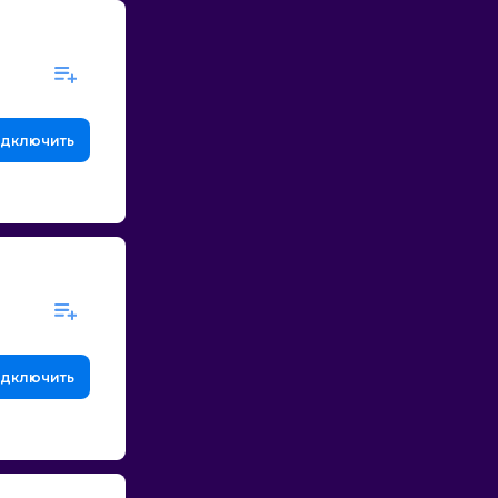
дключить
дключить