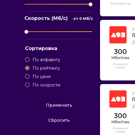
Телевидение
Скорость (Мб/с)
от
0
Мб/с
Т
Г
Д
Сортировка
300
По алфавиту
Интернет
По рейтингу
GPON
По цене
По скорости
Т
Г
Применить
Д
300
Сбросить
Интернет
GPON