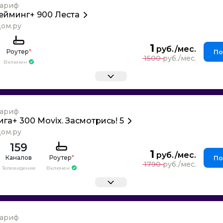
ариф
ейминг+ 900 Леста
ом.ру
1
Роутер
*
По
1500
Включен
ариф
ига+ 300 Movix. Засмотрись! 5
ом.ру
159
1
Каналов
Роутер
*
По
1790
Телевидение
Включен
ариф