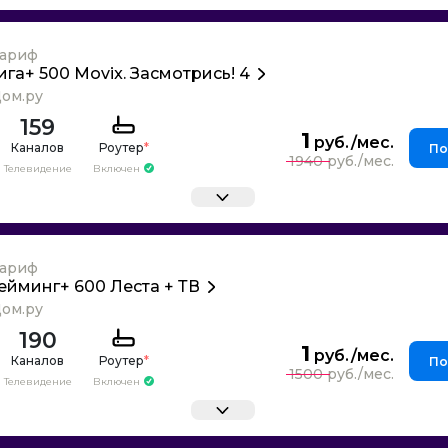
ариф
ига+ 500 Movix. Засмотрись! 4
ом.ру
159
1
Каналов
Роутер
*
По
1940
Телевидение
Включен
ариф
ейминг+ 600 Леста + ТВ
ом.ру
190
1
Каналов
Роутер
*
По
1500
Телевидение
Включен