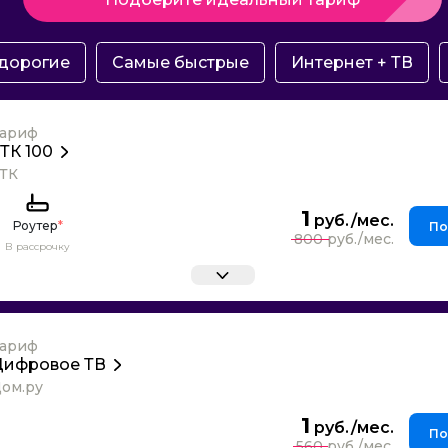
дорогие
Самые быстрые
Интернет + ТВ
ариф
ТК 100
ТК
1
Роутер
*
По
800
В рассрочку
ариф
Цифровое ТВ
ом.ру
1
По
560