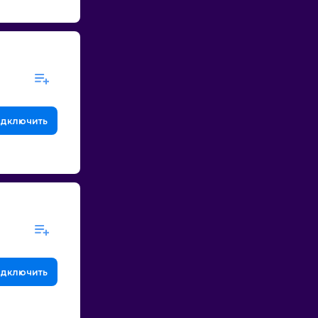
дключить
дключить