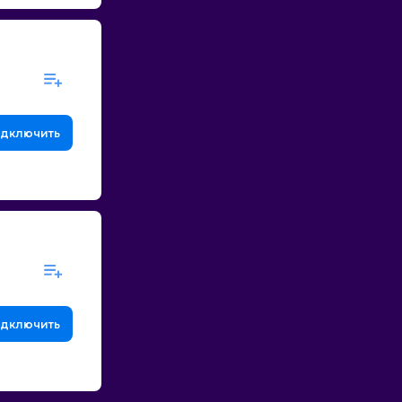
дключить
дключить