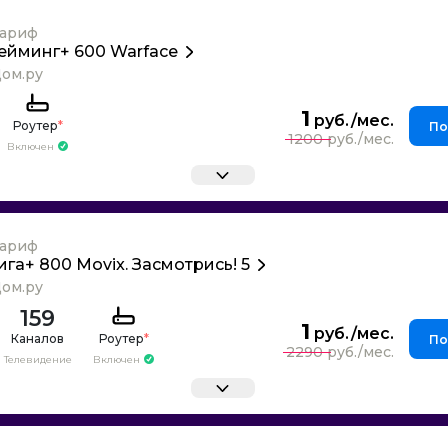
ариф
ейминг+ 600 Warface
ом.ру
1
Роутер
*
По
1200
Включен
ариф
ига+ 800 Movix. Засмотрись! 5
ом.ру
159
1
Каналов
Роутер
*
По
2290
Телевидение
Включен