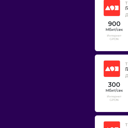
Т
Г
Д
900
Интернет
GPON
Т
Г
Д
300
Интернет
GPON
Т