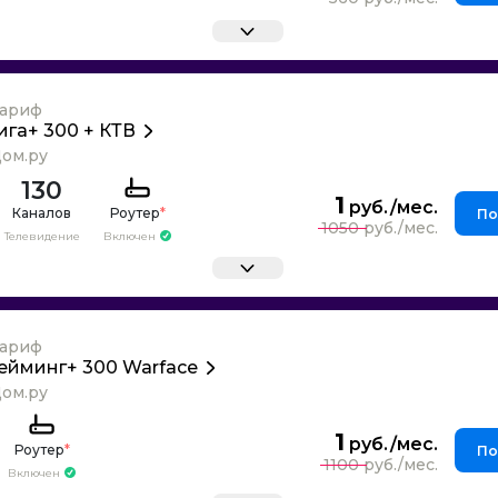
ариф
ига+ 300 + КТВ
ом.ру
130
1
Каналов
Роутер
*
По
1050
Телевидение
Включен
ариф
ейминг+ 300 Warface
ом.ру
1
Роутер
*
По
1100
Включен