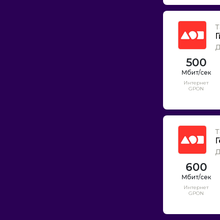
Т
Г
Д
500
Интернет
GPON
Т
Г
Д
600
Интернет
GPON