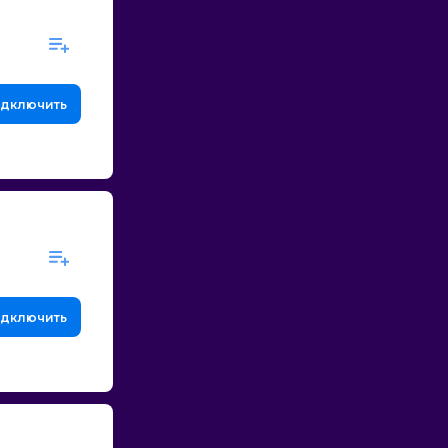
дключить
дключить