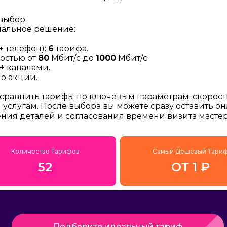
выбор.
мальное решение:
+ телефон):
6
тарифа.
остью от
80
Мбит/с до
1000
Мбит/с.
+
каналами.
о акции.
 сравнить тарифы по ключевым параметрам: скорост
услугам. После выбора вы можете сразу оставить о
ения деталей и согласования времени визита мастер
Количество Тарифов
Самый Дешёвый Тари
52
ОТ 1 ₽
Подберите идеальный тариф