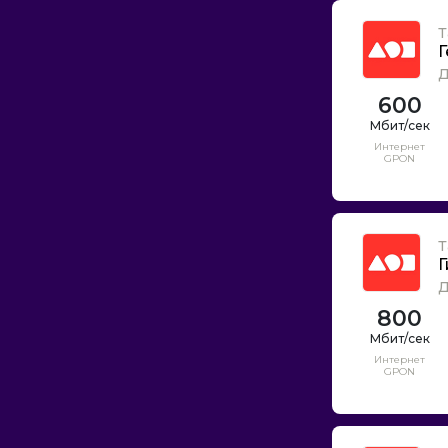
Т
Г
Д
600
Интернет
GPON
Т
Г
Д
800
Интернет
GPON