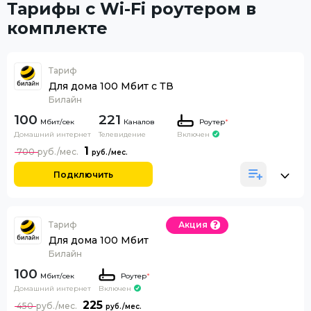
Тарифы с Wi-Fi роутером в
комплекте
Тариф
Для дома 100 Мбит с ТВ
Билайн
100
221
Каналов
Роутер
*
Домашний интернет
Телевидение
Включен
1
700
Подключить
Тариф
Акция
Для дома 100 Мбит
Билайн
100
Роутер
*
Домашний интернет
Включен
225
450