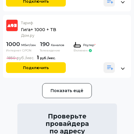
Подключить
Тариф
Гига+ 1000 + ТВ
Дом.ру
1000
190
Каналов
Роутер
*
Интернет GPON
Телевидение
Включен
1
1850
Подключить
Показать ещё
Проверьте
провайдера
по адресу