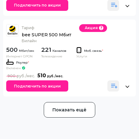
Подключить по акции
Тариф
Акция
bee SUPER 500 Мбит
Билайн
500
221
Каналов
Моб. связь
*
Интернет GPON
Телевидение
Услуги
Роутер
*
Включен
510
900
Подключить по акции
Показать ещё