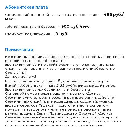
Абонентская плата
486 руб./
Стоимость абонентской платы по акции составляет —
мес.
900 руб./мес.
Абонентская плата базовая —
0 руб.
Стоимость подключения —
Примечание
Безлимитные опции для мессенджеров, соцсетей, музыки, видео
и сервисов Яндекса - бесплатны!
Звонки внутри сети по всей России - это не дополнительная
опция, а полноценная часть подписки bee, и они абсолютно
бесплатны!
Да, миллион смс!
5
К тарифу можно подключить
дополнительных номеров
3
33
Билайн. Абонентская плата
,
руб/сутки за каждый номер.
Звонки внутри семьи безлимитны и бесплатны.
Основной номер может подключить услугу «Делись
безлимитами», которая позволит распространить действие
безлимитных опций (для мессенджеров, соцсетей, музыки,
видео и сервисов Яндекса), подключенных на основном
номере, на все дополнительные номера, подключенные в
рамках продукта Семья. Преимущество: С услугой «Делись
безлимитами» все безлимитные опции основного номера на
дополнительных номерах работают на тех же условиях, что и на
основном номере. А это значит, что вся семья сможет