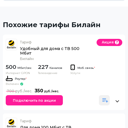
Похожие тарифы Билайн
Тариф
Акция
Удобный для дома с ТВ 500
Мбит
Билайн
500
227
Каналов
Моб. связь
*
Интернет GPON
Телевидение
Услуги
Роутер
*
Включен
350
700
Подключить по акции
Тариф
Для дома 100 Мбит с ТВ