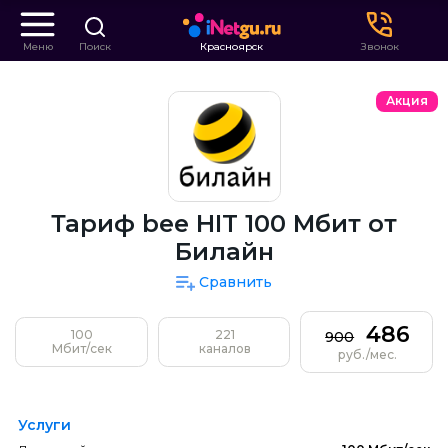
Меню
Поиск
Красноярск
Звонок
Акция
Тариф bee HIT 100 Мбит от
Билайн
Сравнить
486
100
221
900
Мбит/сек
каналов
руб./мес.
Услуги