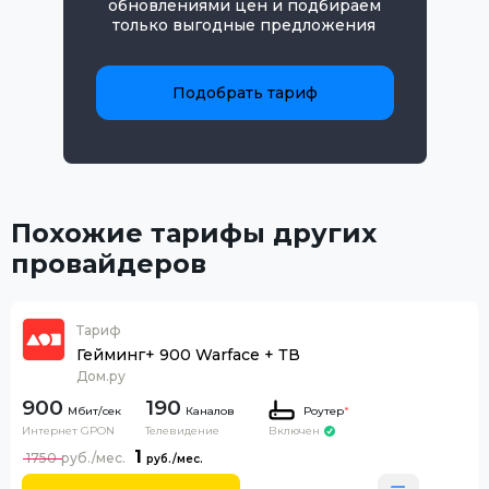
обновлениями цен и подбираем
только выгодные предложения
Подобрать тариф
Похожие тарифы других
провайдеров
Тариф
Гейминг+ 900 Warface + ТВ
Дом.ру
900
190
Каналов
Роутер
*
Интернет GPON
Телевидение
Включен
1
1750