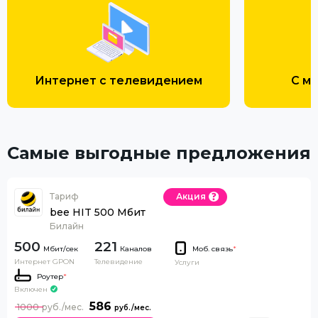
Интернет с телевидением
С м
Самые выгодные предложения
Тариф
Акция
bee HIT 500 Мбит
Билайн
500
221
Каналов
Моб. связь
*
Интернет GPON
Телевидение
Услуги
Роутер
*
Включен
586
1000