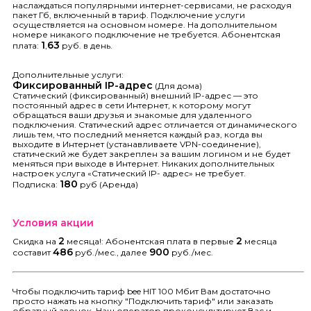
наслаждаться популярными интернет-сервисами, не расходуя
пакет Гб, включенный в тариф. Подключение услуги
осуществляется на основном номере. На дополнительном
номере никакого подключение не требуется. Абонентская
1
63
плата:
,
руб. в день.
Дополнительные услуги:
Фиксированный IP-адрес
(Для дома)
Статический (фиксированный) внешний IP-адрес — это
постоянный адрес в сети Интернет, к которому могут
обращаться ваши друзья и знакомые для удаленного
подключения. Статический адрес отличается от динамического
лишь тем, что последний меняется каждый раз, когда вы
выходите в Интернет (устанавливаете VPN-соединение),
статический же будет закреплен за вашим логином и не будет
меняться при выходе в Интернет. Никаких дополнительных
настроек услуга «Статический IP- адрес» не требует.
180
Подписка:
руб (Аренда)
Условия акции
2
2
Скидка на
месяца!: Абонентская плата в первые
месяца
486
900
составит
руб./мес., далее
руб./мес.
Чтобы подключить тариф bee HIT 100 Мбит Вам достаточно
просто нажать на кнопку "Подключить тариф" или заказать
обратный звонок. Наш оператор проконсультирует Вас и