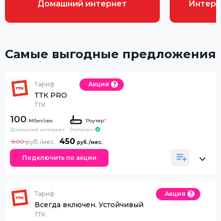
Домашний интернет
Интерн
Самые выгодные предложения
Тариф
Акция
ТТК PRO
ТТК
100
Роутер
*
Домашний интернет
Включен
450
500
Подключить по акции
Тариф
Акция
Всегда включен. Устойчивый
ТТК