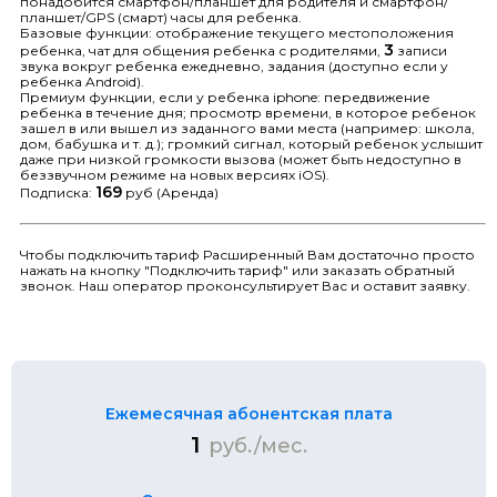
понадобится смартфон/планшет для родителя и смартфон/
планшет/GPS (смарт) часы для ребенка.
Базовые функции: отображение текущего местоположения
3
ребенка, чат для общения ребенка с родителями,
записи
звука вокруг ребенка ежедневно, задания (доступно если у
ребенка Android).
Премиум функции, если у ребенка iphone: передвижение
ребенка в течение дня; просмотр времени, в которое ребенок
зашел в или вышел из заданного вами места (например: школа,
дом, бабушка и т. д.); громкий сигнал, который ребенок услышит
даже при низкой громкости вызова (может быть недоступно в
беззвучном режиме на новых версиях iOS).
169
Подписка:
руб (Аренда)
Чтобы подключить тариф Расширенный Вам достаточно просто
нажать на кнопку "Подключить тариф" или заказать обратный
звонок. Наш оператор проконсультирует Вас и оставит заявку.
Ежемесячная абонентская плата
1
руб./мес.