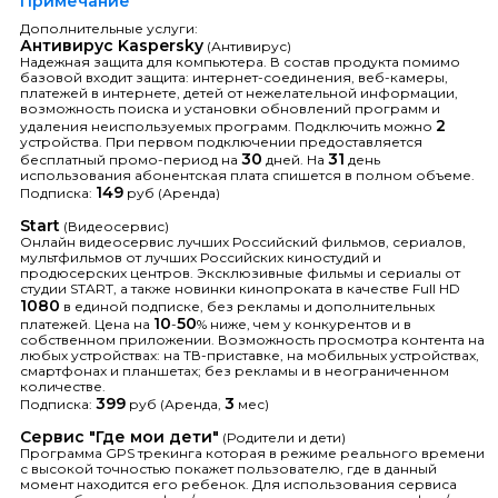
Примечание
Дополнительные услуги:
Антивирус Kaspersky
(Антивирус)
Надежная защита для компьютера. В состав продукта помимо
базовой входит защита: интернет-соединения, веб-камеры,
платежей в интернете, детей от нежелательной информации,
возможность поиска и установки обновлений программ и
2
удаления неиспользуемых программ. Подключить можно
устройства. При первом подключении предоставляется
30
31
бесплатный промо-период на
дней. На
день
использования абонентская плата спишется в полном объеме.
149
Подписка:
руб (Аренда)
Start
(Видеосервис)
Онлайн видеосервис лучших Российский фильмов, сериалов,
мультфильмов от лучших Российских киностудий и
продюсерских центров. Эксклюзивные фильмы и сериалы от
студии START, а также новинки кинопроката в качестве Full HD
1080
в единой подписке, без рекламы и дополнительных
10
50
платежей. Цена на
-
% ниже, чем у конкурентов и в
собственном приложении. Возможность просмотра контента на
любых устройствах: на ТВ-приставке, на мобильных устройствах,
смартфонах и планшетах; без рекламы и в неограниченном
количестве.
399
3
Подписка:
руб (Аренда,
мес)
Сервис "Где мои дети"
(Родители и дети)
Программа GPS трекинга которая в режиме реального времени
с высокой точностью покажет пользователю, где в данный
момент находится его ребенок. Для использования сервиса