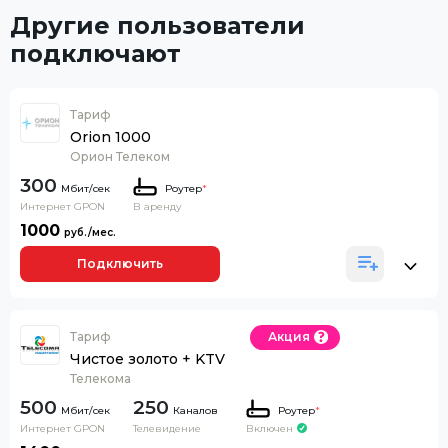
Другие пользователи
подключают
Тариф
Orion 1000
Орион Телеком
300
Роутер
*
Интернет GPON
В аренду
1000
Подключить
Тариф
Акция
Чистое золото + KTV
Телекома
500
250
Каналов
Роутер
*
Интернет GPON
Телевидение
Включен