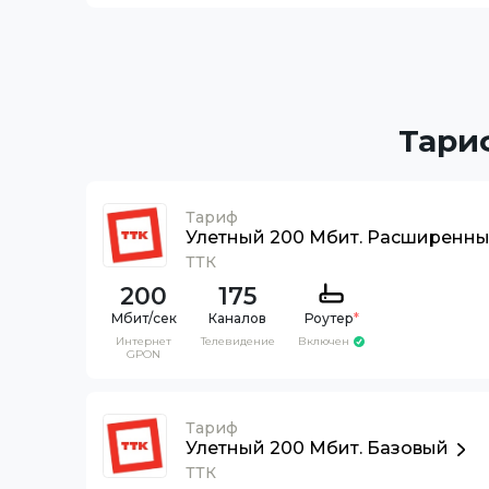
Тари
Тариф
Улетный 200 Мбит. Расширенн
ТТК
200
175
Каналов
Роутер
*
Интернет
Телевидение
Включен
GPON
Тариф
Улетный 200 Мбит. Базовый
ТТК