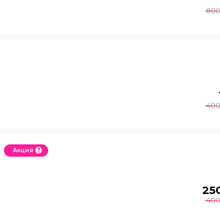
80
40
Акция
25
40