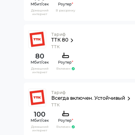
Роутер
*
Домашний
В рассрочку
интернет
Тариф
ТТК 80
ТТК
80
Роутер
*
Домашний
Включен
интернет
Тариф
Всегда включен. Устойчивый
ТТК
100
Роутер
*
Домашний
Включен
интернет