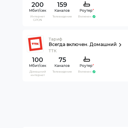
200
159
Каналов
Роутер
*
Интернет
Телевидение
Включен
GPON
Тариф
Всегда включен. Домашний
ТТК
100
75
Каналов
Роутер
*
Домашний
Телевидение
Включен
интернет