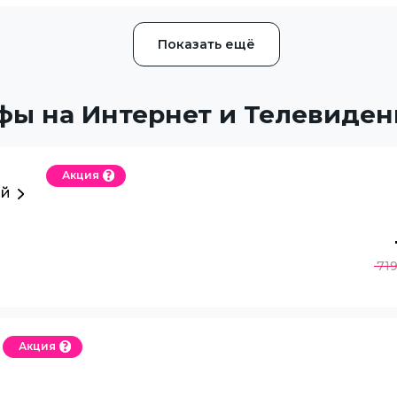
Показать ещё
фы на Интернет и Телевиден
Акция
ый
71
Акция