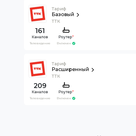
Тариф
Базовый
ТТК
161
Каналов
Роутер
*
Телевидение
Включен
Тариф
Расширенный
ТТК
209
Каналов
Роутер
*
Телевидение
Включен