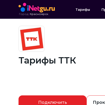
Тарифы
П
Город:
Красноярск
Тарифы ТТК
Подключить
Прок