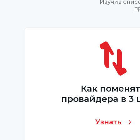
Изучив спис
п
Как поменя
провайдера в 3 
Узнать