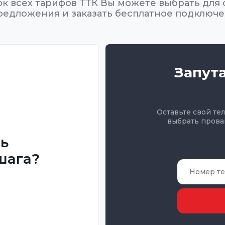
ок всех тарифов ТТК Вы можете выбрать для
редложения и заказать бесплатное подключ
Запут
Оставьте свой те
выбрать прова
ть
шага?