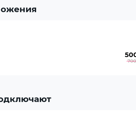
ложения
50
70
подключают