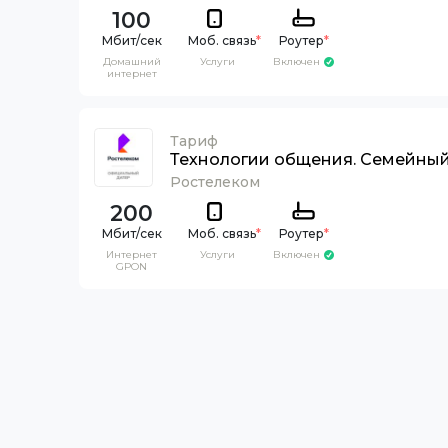
100
Моб. связь
*
Роутер
*
Домашний
Услуги
Включен
интернет
Тариф
Технологии общения. Семейны
Ростелеком
200
Моб. связь
*
Роутер
*
Интернет
Услуги
Включен
GPON