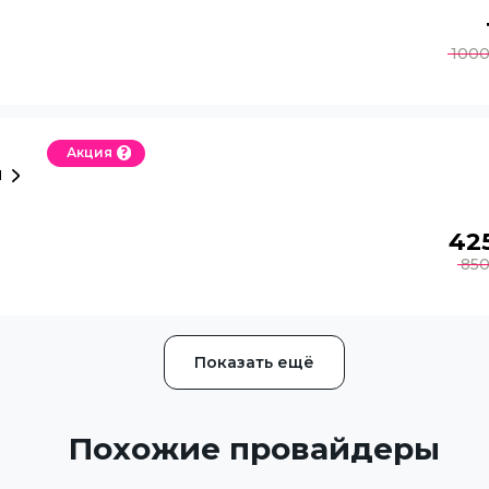
100
Акция
й
42
85
Показать ещё
Похожие провайдеры