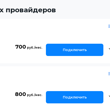
х провайдеров
700
Подключить
800
Подключить