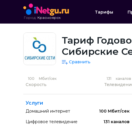
Тарифы
П
Город:
Красноярск
Тариф Годово
Сибирские С
Сравнить
100
Мбит/сек
131
каналов
Скорость
Телевидени
Услуги
Домашний интернет
100 Мбит/сек
Цифровое телевидение
131 каналов