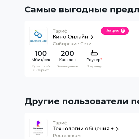
Самые выгодные пред
Тариф
Акция
Кино Онлайн
Сибирские Сети
100
200
Каналов
Роутер
*
Домашний
Телевидение
В аренду
интернет
Другие пользователи 
Тариф
Технологии общения +
Ростелеком