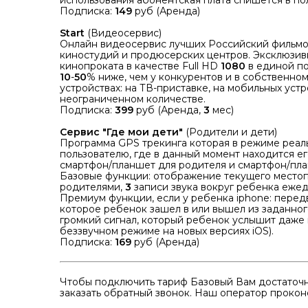
использования абонентская плата спишется в по
Подписка:
149
руб (Аренда)
Start
(Видеосервис)
Онлайн видеосервис лучших Российский фильмов
киностудий и продюсерских центров. Эксклюзивн
кинопроката в качестве Full HD
1080
в единой по
10
-
50
% ниже, чем у конкурентов и в собственно
устройствах: на ТВ-приставке, на мобильных устр
неограниченном количестве.
Подписка:
399
руб (Аренда,
3
мес)
Сервис "Где мои дети"
(Родители и дети)
Программа GPS трекинга которая в режиме реал
пользователю, где в данный момент находится е
смартфон/планшет для родителя и смартфон/пла
Базовые функции: отображение текущего местоп
родителями,
3
записи звука вокруг ребенка ежедн
Премиум функции, если у ребенка iphone: перед
которое ребенок зашел в или вышел из заданного 
громкий сигнал, который ребенок услышит даже 
беззвучном режиме на новых версиях iOS).
Подписка:
169
руб (Аренда)
Чтобы подключить тариф Базовый Вам достаточн
заказать обратный звонок. Наш оператор проконс