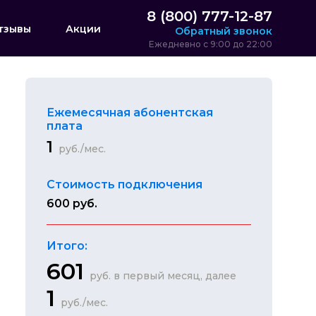
8 (800) 777-12-87
тзывы
Акции
Обратный звонок
Ежедневно с 9:00 до 22:00
Ежемесячная абонентская
плата
1
руб./мес.
Стоимость подключения
600 руб.
Итого:
601
руб. в первый месяц, далее
1
руб./мес.