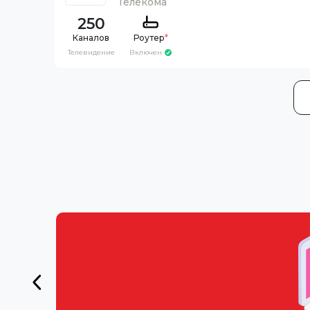
Телекома
250
Каналов
Роутер
*
Телевидение
Включен