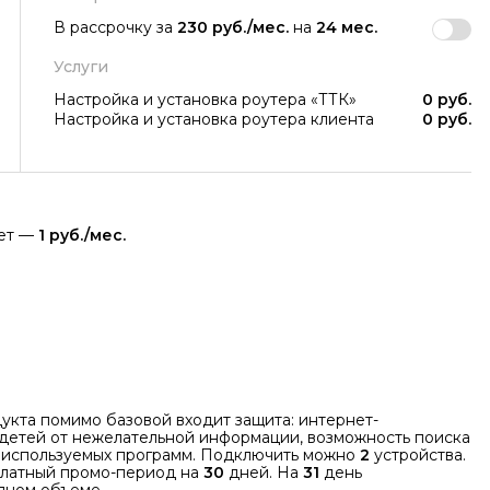
В рассрочку за
230 руб./мес.
на
24 мес.
Услуги
Настройка и установка роутера «ТТК»
0 руб.
Настройка и установка роутера клиента
0 руб.
яет —
1 руб./мес.
укта помимо базовой входит защита: интернет-
 детей от нежелательной информации, возможность поиска
неиспользуемых программ. Подключить можно
2
устройства.
платный промо-период на
30
дней. На
31
день