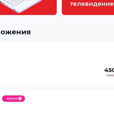
телевидени
ложения
45
50
Акция