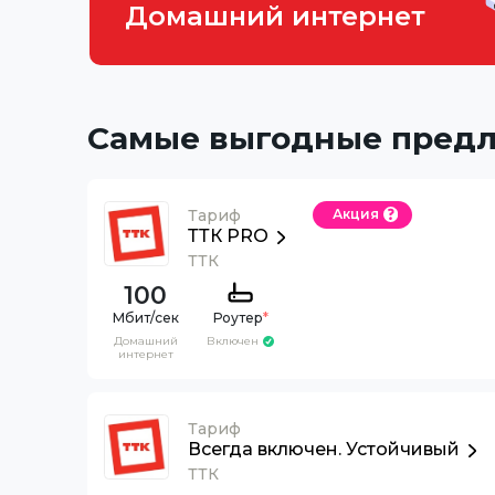
Домашний интернет
Самые выгодные пред
Тариф
Акция
ТТК PRO
ТТК
100
Роутер
*
Домашний
Включен
интернет
Тариф
Всегда включен. Устойчивый
ТТК