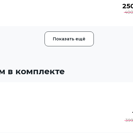
25
40
Показать ещё
м в комплекте
39