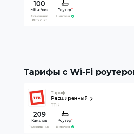
100
Роутер
*
Домашний
Включен
интернет
Тарифы с Wi-Fi роутеро
Тариф
Расширенный
ТТК
209
Каналов
Роутер
*
Телевидение
Включен