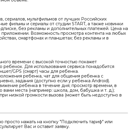
лном объеме.
, сериалов, мультфильмов от лучших Российских
ые фильмы и сериалы от студии START, а также новинки
дписке, без рекламы и дополнительных платежей. Цена на
м приложении. Возможность просмотра контента на любых
ойствах, смартфонах и планшетах; без рекламы и в
ьного времени с высокой точностью покажет
го ребенок. Для использования сервиса понадобится
ншет/GPS (смарт) часы для ребенка.
оложения ребенка, чат для общения ребенка с
евно, задания (доступно если у ребенка Android).
вижение ребенка в течение дня; просмотр времени, в
вами места (например: школа, дом, бабушка и т. д.);
при низкой громкости вызова (может быть недоступно в
о просто нажать на кнопку "Подключить тариф" или
ультирует Вас и оставит заявку.