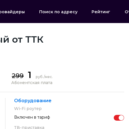
ровайдеры
Поиск по адресу
Рейтинг
О
й от ТТК
1
299
руб./мес.
Абонентская плата
Оборудование
Wi-Fi роутер
Включен в тариф
ТВ-приставка