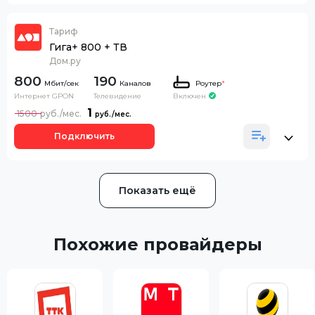
Тариф
Гига+ 800 + ТВ
Дом.ру
800
190
Каналов
Роутер
*
Интернет GPON
Телевидение
Включен
1
1500
Подключить
Показать ещё
Похожие провайдеры