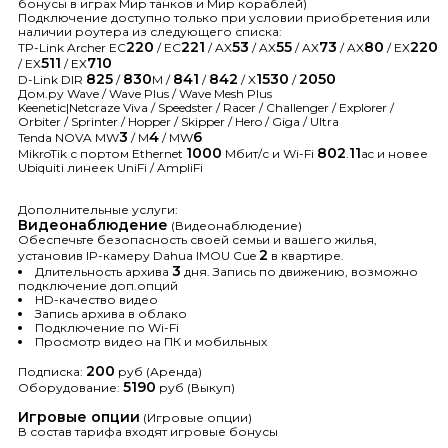
бонусы в играх Мир танков и Мир кораблей)
Подключение доступно только при условии приобретения или
наличии роутера из следующего списка:
220
221
53
55
73
80
220
TP-Link Archer EC
/ EC
/ AX
/ AX
/ AX
/ AX
/ EX
511
710
/ EX
/ EX
825
830
841
842
1530
2050
D-Link DIR
/
M /
/
/ X
/
Дом.ру Wave / Wave Plus / Wave Mesh Plus
Keenetic|Netcraze Viva / Speedster / Racer / Challenger / Explorer /
Orbiter / Sprinter / Hopper / Skipper / Hero / Giga / Ultra
3
4
6
Tenda NOVA MW
/ M
/ MW
1000
802
11
MikroTik с портом Ethernet
Мбит/с и Wi-Fi
.
ac и новее
Ubiquiti линеек UniFi / AmpliFi
Дополнительные услуги:
Видеонаблюдение
(Видеонаблюдение)
Обеспечьте безопасность своей семьи и вашего жилья,
2
установив IP-камеру Dahua IMOU Cue
в квартире.
3
Длительность архива
дня. Запись по движению, возможно
подключение доп.опций
HD-качество видео
Запись архива в облако
Подключение по Wi-Fi
Просмотр видео на ПК и мобильных
200
Подписка:
руб (Аренда)
5190
Оборудование:
руб (Выкуп)
Игровые опции
(Игровые опции)
В состав тарифа входят игровые бонусы