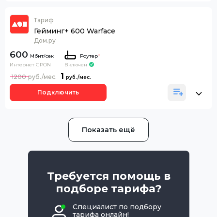
Тариф
Гейминг+ 600 Warface
Дом.ру
600
Роутер
*
Интернет GPON
Включен
1
1200
Подключить
Показать ещё
Требуется помощь в
подборе тарифа?
Специалист по подбору
тарифа онлайн!