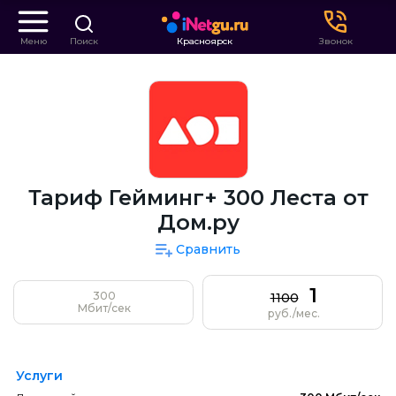
Меню
Поиск
Красноярск
Звонок
Тариф Гейминг+ 300 Леста от
Дом.ру
Сравнить
1
300
1100
Мбит/сек
руб./мес.
Услуги