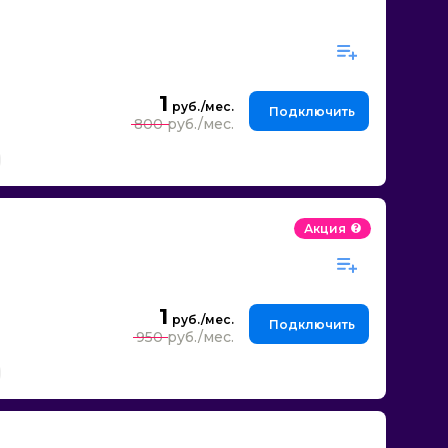
1
Подключить
800
Акция
1
Подключить
950