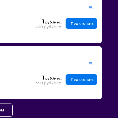
1
Подключить
400
1
Подключить
550
фы