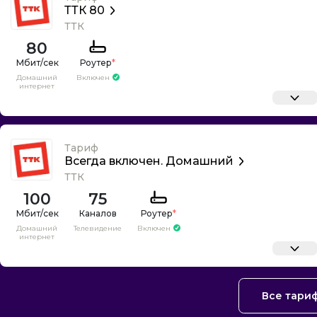
ТТК 80
ТТК
80
Роутер
*
Домашний
Включен
интернет
Тариф
Всегда включен. Домашний
ТТК
100
75
Каналов
Роутер
*
Домашний
Телевидение
Включен
интернет
Все тари