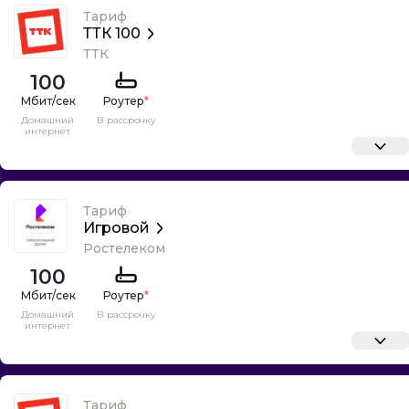
Тариф
ТТК 100
ТТК
100
Роутер
*
Домашний
В рассрочку
интернет
Тариф
Игровой
Ростелеком
100
Роутер
*
Домашний
В рассрочку
интернет
Тариф