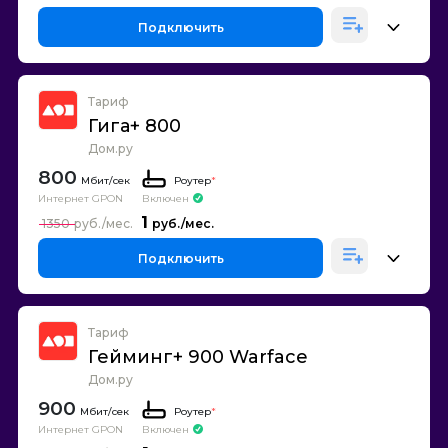
Подключить
Тариф
Гига+ 800
Дом.ру
800
Роутер
*
Интернет GPON
Включен
1
1350
Подключить
Тариф
Гейминг+ 900 Warface
Дом.ру
900
Роутер
*
Интернет GPON
Включен