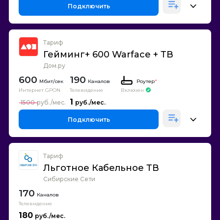
Подключить
Тариф
Гейминг+ 600 Warface + ТВ
Дом.ру
600
190
Каналов
Роутер
*
Интернет GPON
Телевидение
Включен
1
1500
Подключить
Тариф
Льготное Кабельное ТВ
Сибирские Сети
170
Каналов
Телевидение
180