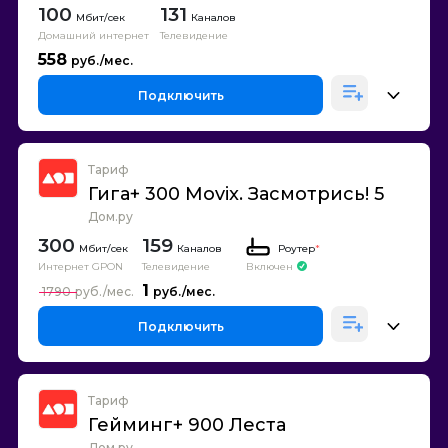
100
131
Каналов
Домашний интернет
Телевидение
558
Подключить
Тариф
Гига+ 300 Movix. Засмотрись! 5
Дом.ру
300
159
Каналов
Роутер
*
Интернет GPON
Телевидение
Включен
1
1790
Подключить
Тариф
Гейминг+ 900 Леста
Дом.ру