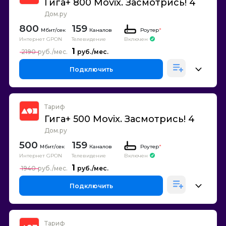
Гига+ 800 Movix. Засмотрись! 4
Дом.ру
800
159
Каналов
Роутер
*
Интернет GPON
Телевидение
Включен
1
2190
Подключить
Тариф
Гига+ 500 Movix. Засмотрись! 4
Дом.ру
500
159
Каналов
Роутер
*
Интернет GPON
Телевидение
Включен
1
1940
Подключить
Тариф