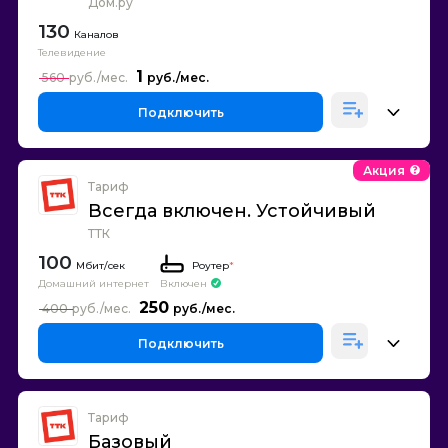
Дом.ру
130
Каналов
Телевидение
1
560
Подключить
Акция
Тариф
Всегда включен. Устойчивый
ТТК
100
Роутер
*
Домашний интернет
Включен
250
400
Подключить
Тариф
Базовый