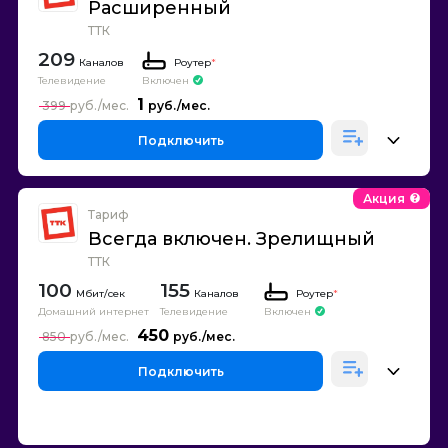
Расширенный
ТТК
209
Каналов
Роутер
*
Телевидение
Включен
1
399
Подключить
Акция
Тариф
Всегда включен. Зрелищный
ТТК
100
155
Каналов
Роутер
*
Домашний интернет
Телевидение
Включен
450
850
Подключить