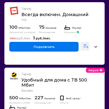
Тариф
Всегда включен. Домашний
ТТК
100
75
Каналов
Роутер
*
Домашний интернет
Телевидение
Включен
1
550
Подключить
Акция
Тариф
Удобный для дома с ТВ 500
Мбит
Билайн
500
227
Каналов
Моб. связь
*
Интернет GPON
Телевидение
Услуги
Роутер
*