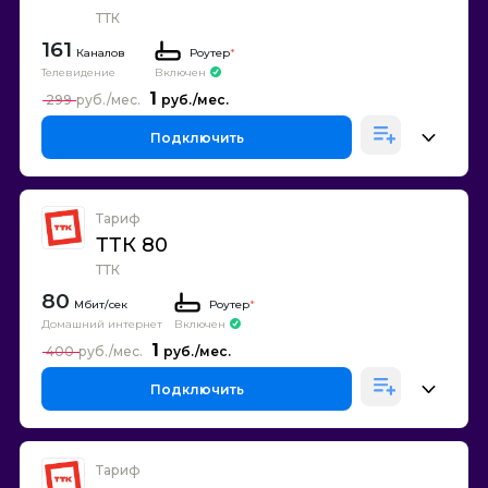
ТТК
161
Каналов
Роутер
*
Телевидение
Включен
1
299
Подключить
Тариф
ТТК 80
ТТК
80
Роутер
*
Домашний интернет
Включен
1
400
Подключить
Тариф