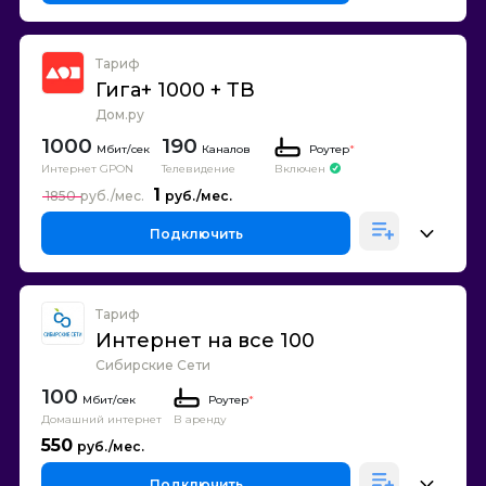
Тариф
Гига+ 1000 + ТВ
Дом.ру
1000
190
Каналов
Роутер
*
Интернет GPON
Телевидение
Включен
1
1850
Подключить
Тариф
Интернет на все 100
Сибирские Сети
100
Роутер
*
Домашний интернет
В аренду
550
Подключить