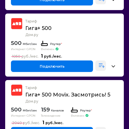
Тариф
Гига+ 500
Дом.ру
500
Роутер
*
Интернет GPON
Включен
1
1050
Подключить
Тариф
Гига+ 500 Movix. Засмотрись! 5
Дом.ру
500
159
Каналов
Роутер
*
Интернет GPON
Телевидение
Включен
1
2040