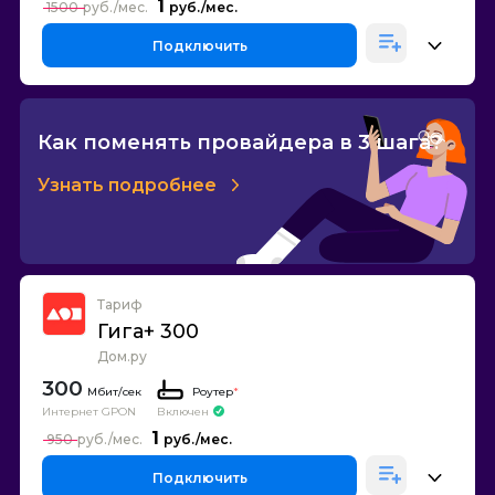
1
1500
Подключить
Как поменять провайдера в 3 шага?
Узнать подробнее
Тариф
Гига+ 300
Дом.ру
300
Роутер
*
Интернет GPON
Включен
1
950
Подключить