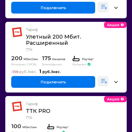
Подключить
Акция
Тариф
Улетный 200 Мбит.
Расширенный
ТТК
200
175
Каналов
Роутер
*
Интернет GPON
Телевидение
Включен
1
719
Подключить
Акция
Тариф
ТТК PRO
ТТК
100
Роутер
*