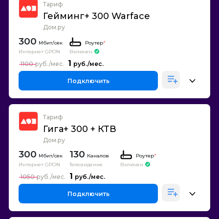
Тариф
Гейминг+ 300 Warface
Дом.ру
300
Роутер
*
Интернет GPON
Включен
1
1100
Подключить
Тариф
Гига+ 300 + КТВ
Дом.ру
300
130
Каналов
Роутер
*
Интернет GPON
Телевидение
Включен
1
1050
Подключить