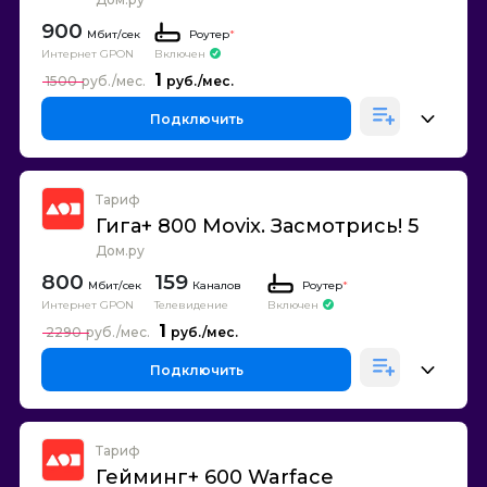
900
Роутер
*
Интернет GPON
Включен
1
1500
Подключить
Тариф
Гига+ 800 Movix. Засмотрись! 5
Дом.ру
800
159
Каналов
Роутер
*
Интернет GPON
Телевидение
Включен
1
2290
Подключить
Тариф
Гейминг+ 600 Warface