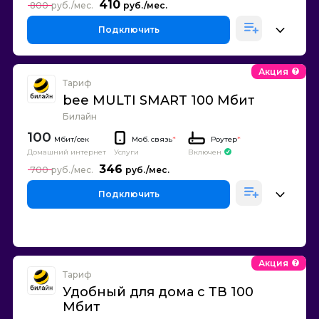
410
800
Подключить
Акция
Тариф
bee MULTI SMART 100 Мбит
Билайн
100
Моб. связь
*
Роутер
*
Домашний интернет
Включен
Услуги
346
700
Подключить
Акция
Тариф
Удобный для дома с ТВ 100
Мбит