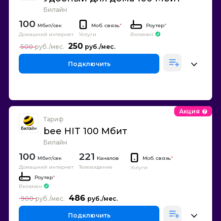
Билайн
100
Моб. связь
*
Роутер
*
Домашний интернет
Включен
Услуги
250
500
Подключить
Акция
Тариф
bee HIT 100 Мбит
Билайн
100
221
Каналов
Моб. связь
*
Домашний интернет
Телевидение
Услуги
Роутер
*
Включен
486
900
Подключить