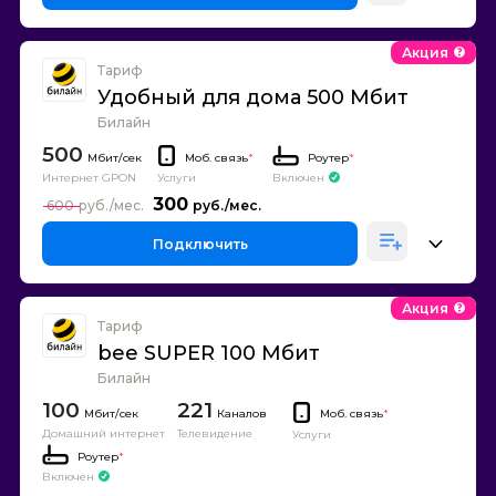
Акция
Тариф
Удобный для дома 500 Мбит
Билайн
500
Моб. связь
*
Роутер
*
Интернет GPON
Включен
Услуги
300
600
Подключить
Акция
Тариф
bee SUPER 100 Мбит
Билайн
100
221
Каналов
Моб. связь
*
Домашний интернет
Телевидение
Услуги
Роутер
*
Включен