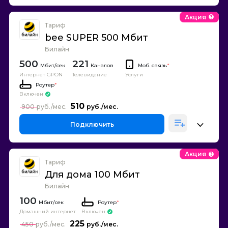
Акция
Тариф
bee SUPER 500 Мбит
Билайн
500
221
Каналов
Моб. связь
*
Интернет GPON
Телевидение
Услуги
Роутер
*
Включен
510
900
Подключить
Акция
Тариф
Для дома 100 Мбит
Билайн
100
Роутер
*
Домашний интернет
Включен
225
450