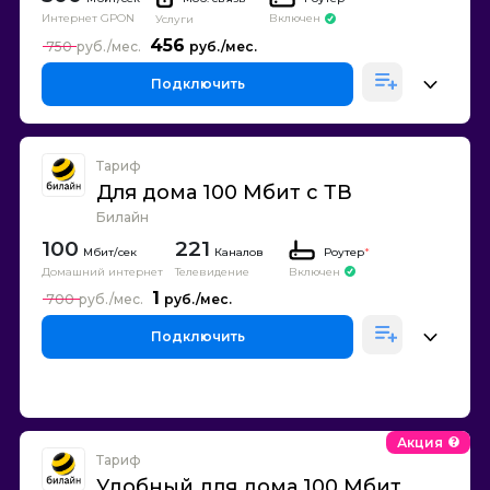
Интернет GPON
Включен
Услуги
456
750
Подключить
Тариф
Для дома 100 Мбит с ТВ
Билайн
100
221
Каналов
Роутер
*
Домашний интернет
Телевидение
Включен
1
700
Подключить
Акция
Тариф
Удобный для дома 100 Мбит