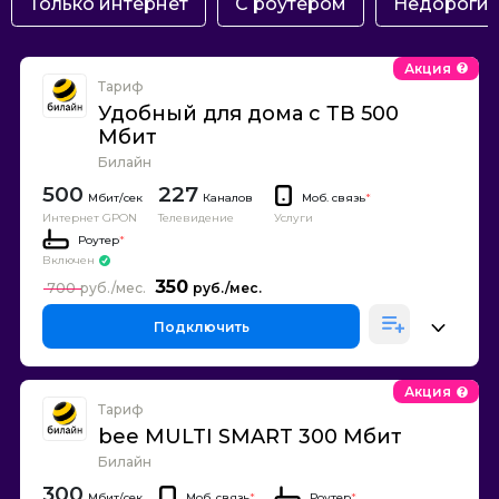
Только интернет
С роутером
Недороги
Акция
Тариф
Удобный для дома с ТВ 500
Мбит
Билайн
500
227
Каналов
Моб. связь
*
Интернет GPON
Телевидение
Услуги
Роутер
*
Включен
350
700
Подключить
Акция
Тариф
bee MULTI SMART 300 Мбит
Билайн
300
Моб. связь
*
Роутер
*