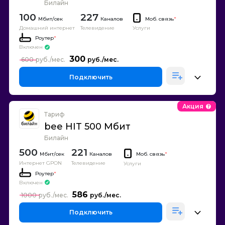
Билайн
100
227
Каналов
Моб. связь
*
Домашний интернет
Телевидение
Услуги
Роутер
*
Включен
300
600
Подключить
Акция
Тариф
bee HIT 500 Мбит
Билайн
500
221
Каналов
Моб. связь
*
Интернет GPON
Телевидение
Услуги
Роутер
*
Включен
586
1000
Подключить