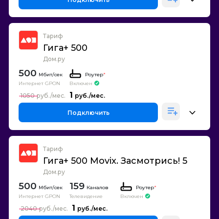
Тариф
Гига+ 500
Дом.ру
500
Роутер
*
Интернет GPON
Включен
1
1050
Подключить
Тариф
Гига+ 500 Movix. Засмотрись! 5
Дом.ру
500
159
Каналов
Роутер
*
Интернет GPON
Телевидение
Включен
1
2040