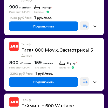
900
Роутер
*
Интернет GPON
Включен
1
1500
Подключить
Тариф
Гига+ 800 Movix. Засмотрись! 5
Дом.ру
800
159
Каналов
Роутер
*
Интернет GPON
Телевидение
Включен
1
2290
Подключить
Тариф
Гейминг+ 600 Warface