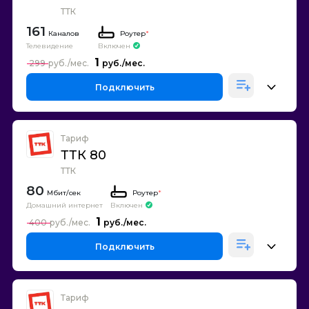
ТТК
161
Каналов
Роутер
*
Телевидение
Включен
1
299
Подключить
Тариф
ТТК 80
ТТК
80
Роутер
*
Домашний интернет
Включен
1
400
Подключить
Тариф