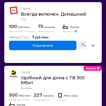
Тариф
Всегда включен. Домашний
ТТК
100
75
Каналов
Роутер
*
Домашний интернет
Телевидение
Включен
1
550
Подключить
Акция
Тариф
Удобный для дома с ТВ 500
Мбит
Билайн
500
227
Каналов
Моб. связь
*
Интернет GPON
Телевидение
Услуги
Роутер
*