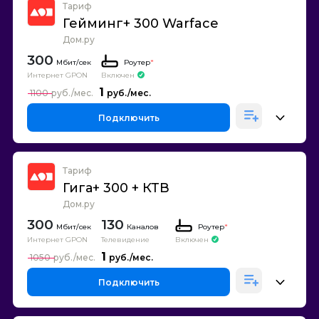
Тариф
Гейминг+ 300 Warface
Дом.ру
300
Роутер
*
Интернет GPON
Включен
1
1100
Подключить
Тариф
Гига+ 300 + КТВ
Дом.ру
300
130
Каналов
Роутер
*
Интернет GPON
Телевидение
Включен
1
1050
Подключить