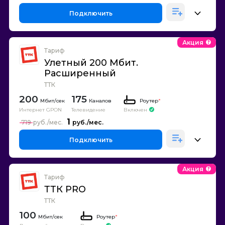
Подключить
Акция
Тариф
Улетный 200 Мбит.
Расширенный
ТТК
200
175
Каналов
Роутер
*
Интернет GPON
Телевидение
Включен
1
719
Подключить
Акция
Тариф
ТТК PRO
ТТК
100
Роутер
*