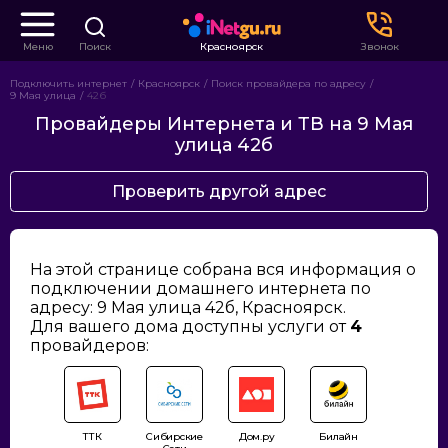
Меню
Поиск
Красноярск
Звонок
Подключить интернет
Красноярск
Поиск провайдера по адресу
9 Мая улица
42б
Провайдеры Интернета и ТВ на 9 Мая
улица 42б
Проверить другой адрес
На этой странице собрана вся информация о
подключении домашнего интернета по
адресу: 9 Мая улица 42б, Красноярск.
Для вашего дома доступны услуги от
4
провайдеров:
ТТК
Сибирские
Дом.ру
Билайн