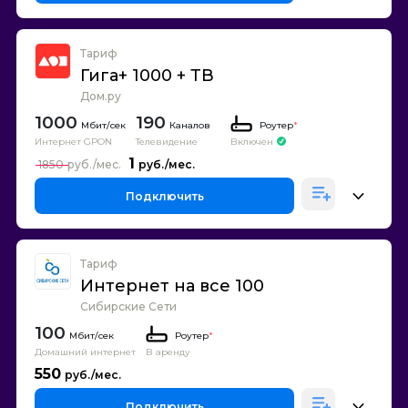
Тариф
Гига+ 1000 + ТВ
Дом.ру
1000
190
Каналов
Роутер
*
Интернет GPON
Телевидение
Включен
1
1850
Подключить
Тариф
Интернет на все 100
Сибирские Сети
100
Роутер
*
Домашний интернет
В аренду
550
Подключить