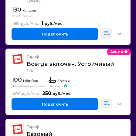
Дом.ру
130
Каналов
Телевидение
1
560
Подключить
Акция
Тариф
Всегда включен. Устойчивый
ТТК
100
Роутер
*
Домашний интернет
Включен
250
400
Подключить
Тариф
Базовый