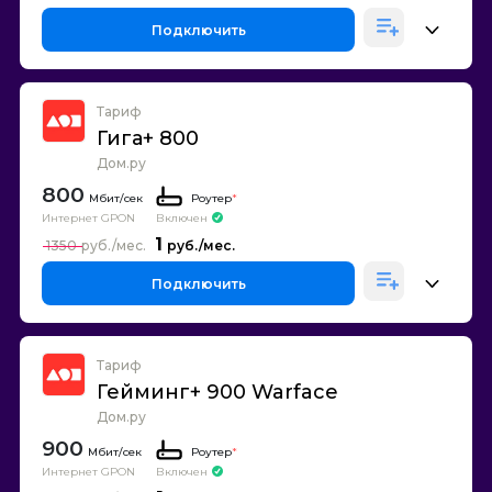
Подключить
Тариф
Гига+ 800
Дом.ру
800
Роутер
*
Интернет GPON
Включен
1
1350
Подключить
Тариф
Гейминг+ 900 Warface
Дом.ру
900
Роутер
*
Интернет GPON
Включен