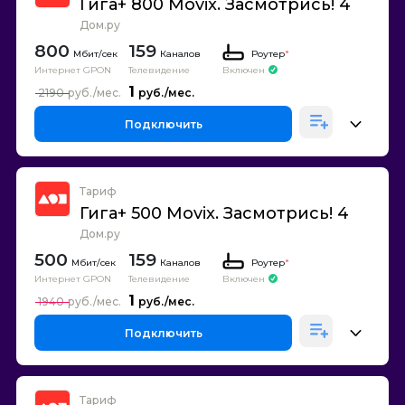
Гига+ 800 Movix. Засмотрись! 4
Дом.ру
800
159
Каналов
Роутер
*
Интернет GPON
Телевидение
Включен
1
2190
Подключить
Тариф
Гига+ 500 Movix. Засмотрись! 4
Дом.ру
500
159
Каналов
Роутер
*
Интернет GPON
Телевидение
Включен
1
1940
Подключить
Тариф