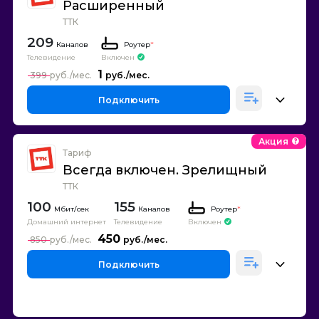
Расширенный
ТТК
209
Каналов
Роутер
*
Телевидение
Включен
1
399
Подключить
Акция
Тариф
Всегда включен. Зрелищный
ТТК
100
155
Каналов
Роутер
*
Домашний интернет
Телевидение
Включен
450
850
Подключить