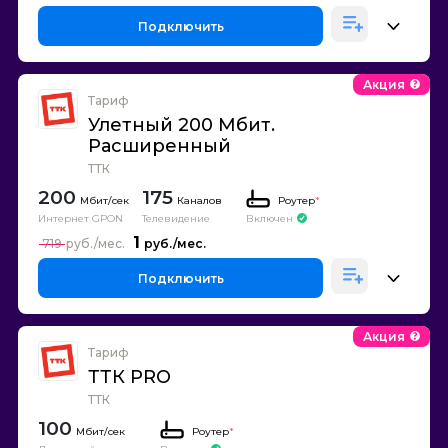
Подключить
Акция
Тариф
Улетный 200 Мбит.
Расширенный
ТТК
200
175
Каналов
Роутер
*
Интернет GPON
Телевидение
Включен
1
719
Подключить
Акция
Тариф
ТТК PRO
ТТК
100
Роутер
*