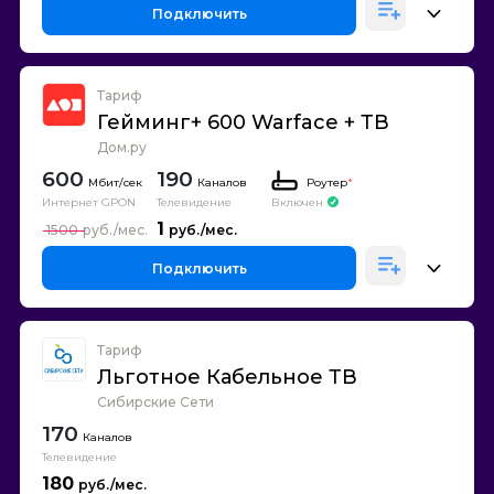
Подключить
Тариф
Гейминг+ 600 Warface + ТВ
Дом.ру
600
190
Каналов
Роутер
*
Интернет GPON
Телевидение
Включен
1
1500
Подключить
Тариф
Льготное Кабельное ТВ
Сибирские Сети
170
Каналов
Телевидение
180