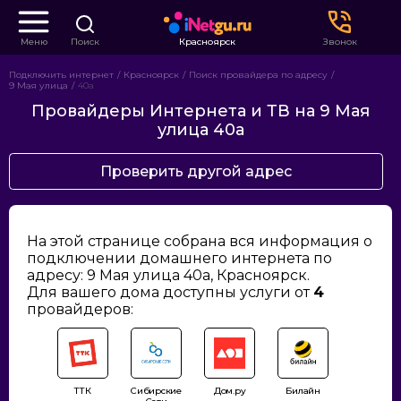
Меню
Поиск
Красноярск
Звонок
Подключить интернет
Красноярск
Поиск провайдера по адресу
9 Мая улица
40а
Провайдеры Интернета и ТВ на 9 Мая
улица 40а
Проверить другой адрес
На этой странице собрана вся информация о
подключении домашнего интернета по
адресу: 9 Мая улица 40а, Красноярск.
Для вашего дома доступны услуги от
4
провайдеров:
ТТК
Сибирские
Дом.ру
Билайн