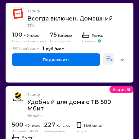
Тариф
Всегда включен. Домашний
ТТК
100
75
Каналов
Роутер
*
Домашний интернет
Телевидение
Включен
1
550
Подключить
Акция
Тариф
Удобный для дома с ТВ 500
Мбит
Билайн
500
227
Каналов
Моб. связь
*
Интернет GPON
Телевидение
Услуги
Роутер
*