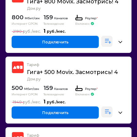
Гига+ 800 Movix. Засмотрись! 4
Дом.ру
800
159
Каналов
Роутер
*
Интернет GPON
Телевидение
Включен
1
2190
Подключить
Тариф
Гига+ 500 Movix. Засмотрись! 4
Дом.ру
500
159
Каналов
Роутер
*
Интернет GPON
Телевидение
Включен
1
1940
Подключить
Тариф