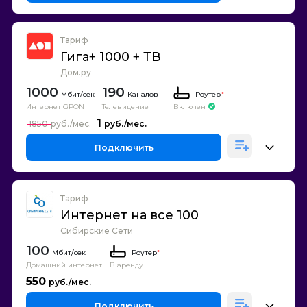
Тариф
Гига+ 1000 + ТВ
Дом.ру
1000
190
Каналов
Роутер
*
Интернет GPON
Телевидение
Включен
1
1850
Подключить
Тариф
Интернет на все 100
Сибирские Сети
100
Роутер
*
Домашний интернет
В аренду
550
Подключить