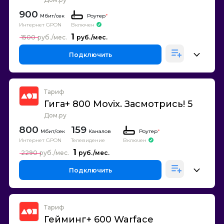
900
Роутер
*
Интернет GPON
Включен
1
1500
Подключить
Тариф
Гига+ 800 Movix. Засмотрись! 5
Дом.ру
800
159
Каналов
Роутер
*
Интернет GPON
Телевидение
Включен
1
2290
Подключить
Тариф
Гейминг+ 600 Warface