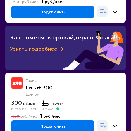
1
1500
Подключить
Как поменять провайдера в 3 шага?
Узнать подробнее
Тариф
Гига+ 300
Дом.ру
300
Роутер
*
Интернет GPON
Включен
1
950
Подключить