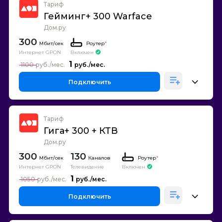
Тариф
Гейминг+ 300 Warface
Дом.ру
300
Роутер
*
Интернет GPON
Включен
1
1100
Подключить
Тариф
Гига+ 300 + КТВ
Дом.ру
300
130
Каналов
Роутер
*
Интернет GPON
Телевидение
Включен
1
1050
Подключить