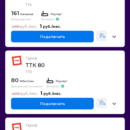
ТТК
161
Каналов
Роутер
*
Телевидение
Включен
1
299
Подключить
Тариф
ТТК 80
ТТК
80
Роутер
*
Домашний интернет
Включен
1
400
Подключить
Тариф