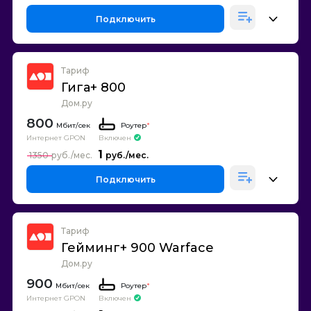
Подключить
Тариф
Гига+ 800
Дом.ру
800
Роутер
*
Интернет GPON
Включен
1
1350
Подключить
Тариф
Гейминг+ 900 Warface
Дом.ру
900
Роутер
*
Интернет GPON
Включен