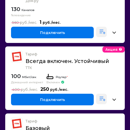
Дом.ру
130
Каналов
Телевидение
1
560
Подключить
Акция
Тариф
Всегда включен. Устойчивый
ТТК
100
Роутер
*
Домашний интернет
Включен
250
400
Подключить
Тариф
Базовый