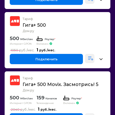
Тариф
Гига+ 500
Дом.ру
500
Роутер
*
Интернет GPON
Включен
1
1050
Подключить
Тариф
Гига+ 500 Movix. Засмотрись! 5
Дом.ру
500
159
Каналов
Роутер
*
Интернет GPON
Телевидение
Включен
1
2040