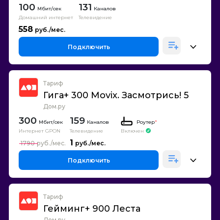
100
131
Каналов
Домашний интернет
Телевидение
558
Подключить
Тариф
Гига+ 300 Movix. Засмотрись! 5
Дом.ру
300
159
Каналов
Роутер
*
Интернет GPON
Телевидение
Включен
1
1790
Подключить
Тариф
Гейминг+ 900 Леста
Дом.ру