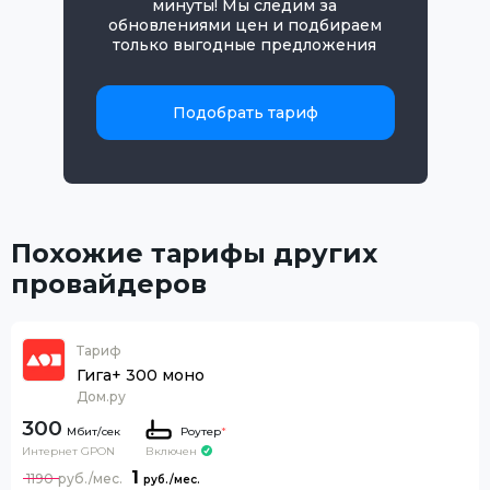
минуты! Мы следим за
обновлениями цен и подбираем
только выгодные предложения
Подобрать тариф
Похожие тарифы других
провайдеров
Тариф
Гига+ 300 моно
Дом.ру
300
Роутер
*
Интернет GPON
Включен
1
1190