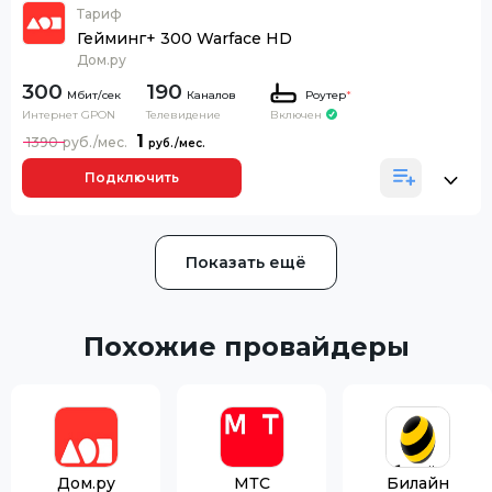
Тариф
Гейминг+ 300 Warface HD
Дом.ру
300
190
Каналов
Роутер
*
Интернет GPON
Телевидение
Включен
1
1390
Подключить
Показать ещё
Похожие провайдеры
Дом.ру
МТС
Билайн