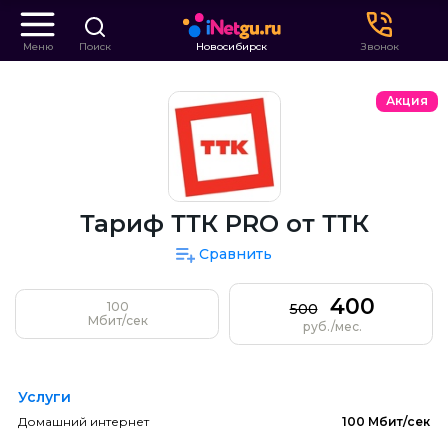
Меню
Поиск
Новосибирск
Звонок
Акция
Тариф ТТК PRO от ТТК
Сравнить
400
100
500
Мбит/сек
руб./мес.
Услуги
Домашний интернет
100 Мбит/сек