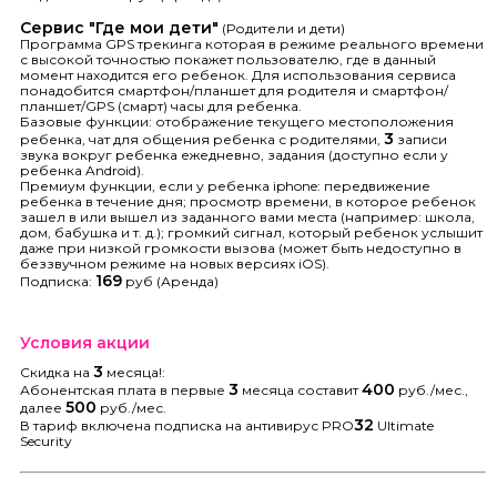
Сервис "Где мои дети"
(Родители и дети)
Программа GPS трекинга которая в режиме реального времени
с высокой точностью покажет пользователю, где в данный
момент находится его ребенок. Для использования сервиса
понадобится смартфон/планшет для родителя и смартфон/
планшет/GPS (смарт) часы для ребенка.
Базовые функции: отображение текущего местоположения
3
ребенка, чат для общения ребенка с родителями,
записи
звука вокруг ребенка ежедневно, задания (доступно если у
ребенка Android).
Премиум функции, если у ребенка iphone: передвижение
ребенка в течение дня; просмотр времени, в которое ребенок
зашел в или вышел из заданного вами места (например: школа,
дом, бабушка и т. д.); громкий сигнал, который ребенок услышит
даже при низкой громкости вызова (может быть недоступно в
беззвучном режиме на новых версиях iOS).
169
Подписка:
руб (Аренда)
Условия акции
3
Скидка на
месяца!:
3
400
Абонентская плата в первые
месяца составит
руб./мес.,
500
далее
руб./мес.
32
В тариф включена подписка на антивирус PRO
Ultimate
Security