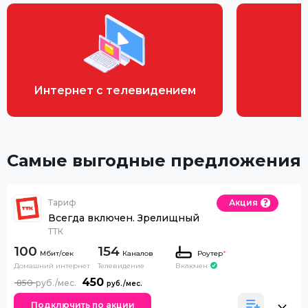
Интернет с телевидением
Самые выгодные предложения
Тариф
Акция
Всегда включен. Зрелищный
ТТК
100
154
Каналов
Роутер
*
Домашний интернет
Телевидение
Включен
450
850
Подключить по акции