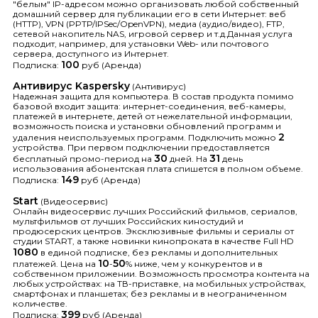
"белым" IP-адресом можно организовать любой собственный
домашний сервер для публикации его в сети Интернет: веб
(HTTP), VPN (PPTP/IPSec/OpenVPN), медиа (аудио/видео), FTP,
сетевой накопитель NAS, игровой сервер и т.д.Данная услуга
подходит, например, для установки Web- или почтового
сервера, доступного из Интернет.
100
Подписка:
руб (Аренда)
Антивирус Kaspersky
(Антивирус)
Надежная защита для компьютера. В состав продукта помимо
базовой входит защита: интернет-соединения, веб-камеры,
платежей в интернете, детей от нежелательной информации,
возможность поиска и установки обновлений программ и
2
удаления неиспользуемых программ. Подключить можно
устройства. При первом подключении предоставляется
30
31
бесплатный промо-период на
дней. На
день
использования абонентская плата спишется в полном объеме.
149
Подписка:
руб (Аренда)
Start
(Видеосервис)
Онлайн видеосервис лучших Российский фильмов, сериалов,
мультфильмов от лучших Российских киностудий и
продюсерских центров. Эксклюзивные фильмы и сериалы от
студии START, а также новинки кинопроката в качестве Full HD
1080
в единой подписке, без рекламы и дополнительных
10
50
платежей. Цена на
-
% ниже, чем у конкурентов и в
собственном приложении. Возможность просмотра контента на
любых устройствах: на ТВ-приставке, на мобильных устройствах,
смартфонах и планшетах; без рекламы и в неограниченном
количестве.
399
Подписка:
руб (Аренда)