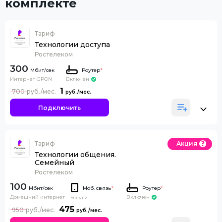
комплекте
Тариф
Технологии доступа
Ростелеком
300
Роутер
*
Интернет GPON
Включен
1
700
Подключить
Тариф
Акция
Технологии общения.
Семейный
Ростелеком
100
Моб. связь
*
Роутер
*
Домашний интернет
Включен
Услуги
475
950