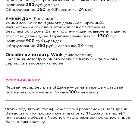
390
Подписка:
руб (Аренда)
390
24
Оборудование:
руб (Рассрочка,
мес)
Умный дом
(Для дома)
Умный дом Комплект умного дома «Расширенный».
Расширенный комплект датчиков для обеспечения
безопасности дома. Датчик протечки, датчик движения, датчик
1
300
открытия, датчик дыма. Первоначальный взнос:
руб.
900
Подписка:
руб (Аренда)
350
24
Оборудование:
руб (Рассрочка,
мес)
Онлайн-кинотеатр Wink
(Видеосервис)
Онлайн-кинотеатр Wink-это сервис с тысячами фильмов и
сериалов в высоком качестве
Условия акции
Первый месяц бесплатно! Далее — оплата тарифа + разовый
100
платеж за подключение.: Скидка
% на месяц.
Чтобы подключить тариф Технологии развлечения. Тест-драйв
Вам достаточно просто нажать на кнопку "Подключить тариф"
или заказать обратный звонок. Наш оператор проконсультирует
Вас и оставит заявку.