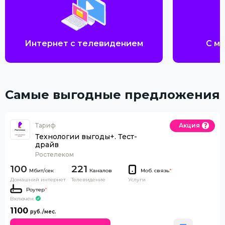
Интернет с телевидением
С м
Самые выгодные предложения
Тариф
Акция
Технологии выгоды+. Тест-
драйв
Ростелеком
100
221
Каналов
Моб. связь
*
Домашний интернет
Телевидение
Услуги
Роутер
*
Включен
1100