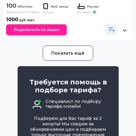
100
Моб. связь
*
Роутер
*
Домашний интернет
Включен
Услуги
1000
Подключить по акции
Показать ещё
Требуется помощь в
подборе тарифа?
Специалист по подбору
тарифа онлайн!
Подберем для Вас тариф за 2
минуты! Мы следим за
обновлениями цен и подбираем
только выгодные предложения