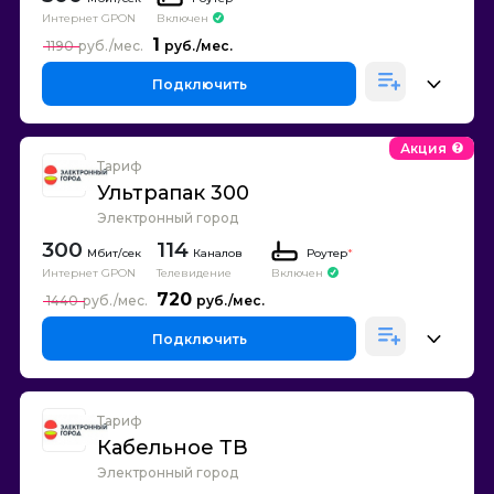
Интернет GPON
Включен
1
1190
Подключить
Акция
Тариф
Ультрапак 300
Электронный город
300
114
Каналов
Роутер
*
Интернет GPON
Телевидение
Включен
720
1440
Подключить
Тариф
Кабельное ТВ
Электронный город