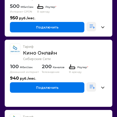
500
Роутер
*
Интернет GPON
В аренду
950
Подключить
Тариф
Кино Онлайн
Сибирские Сети
100
200
Каналов
Роутер
*
Домашний интернет
Телевидение
В аренду
940
Подключить
Тариф