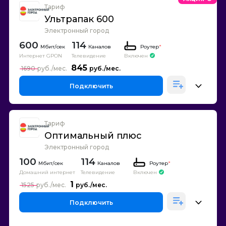
Тариф
Ультрапак 600
Электронный город
600
114
Каналов
Роутер
*
Интернет GPON
Телевидение
Включен
845
1690
Подключить
Тариф
Оптимальный плюс
Электронный город
100
114
Каналов
Роутер
*
Домашний интернет
Телевидение
Включен
1
1525
Подключить