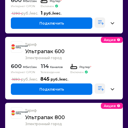
600
Роутер
*
Интернет GPON
Включен
1
1290
Подключить
Акция
Тариф
Ультрапак 600
Электронный город
600
114
Каналов
Роутер
*
Интернет GPON
Телевидение
Включен
845
1690
Подключить
Акция
Тариф
Ультрапак 800
Электронный город