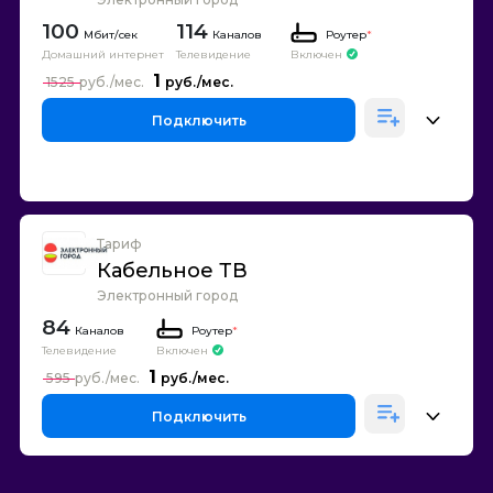
100
114
Каналов
Роутер
*
Домашний интернет
Телевидение
Включен
1
1525
Подключить
Тариф
Кабельное ТВ
Электронный город
84
Каналов
Роутер
*
Телевидение
Включен
1
595
Подключить