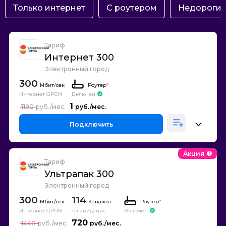
Только интернет
С роутером
Недороги
Тариф
Интернет 300
Электронный город
300
Роутер
*
Интернет GPON
Включен
1
1190
Подключить
Акция
Тариф
Ультрапак 300
Электронный город
300
114
Каналов
Роутер
*
Интернет GPON
Телевидение
Включен
720
1440